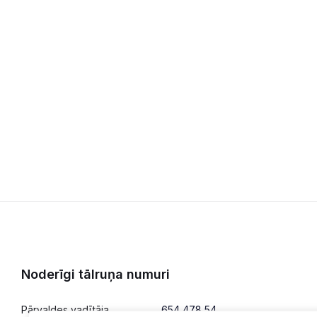
Noderīgi tālruņa numuri
Pārvaldes vadītāja
654 478 54