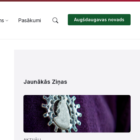
Augšdaugavas novads
ms
Pasākumi
Jaunākās Ziņas
AKTUĀLI