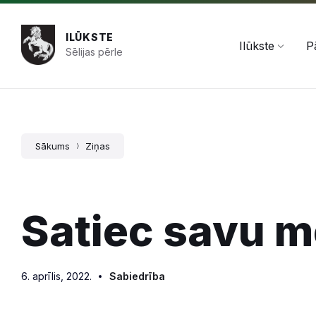
Pāriet
Skip
Skip
+371 654 478 50
pasts@ilukste.lv
uz
to
to
saturu
main
footer
ILŪKSTE
navigation
Ilūkste
P
Sēlijas pērle
Sākums
Ziņas
Satiec savu m
6. aprīlis, 2022.
Sabiedrība