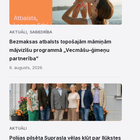
,
AKTUĀLI
SABIEDRĪBA
Bezmaksas atbalsts topošajām māmiņām
mājvizīšu programmā „Vecmāšu–ģimeņu
partnerība”
6. augusts, 2026.
AKTUĀLI
Polijas pilsēta Suprasla vēlas kļūt par Ilūkstes