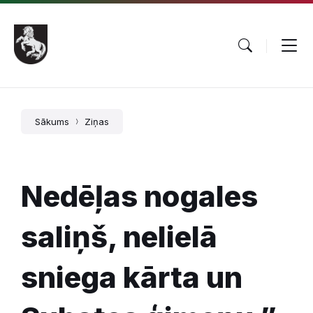
Pāriet
Skip
Skip
uz
to
to
saturu
main
footer
navigation
Sākums
Ziņas
Nedēļas nogales
saliņš, nelielā
sniega kārta un