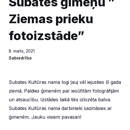
Subates ģimeņu ”
Ziemas prieku
fotoizstāde”
8. marts, 2021.
Sabiedrība
Subates Kultūras nama logi ļauj vēl iejusties šī gada
ziemā. Paldies ģimenēm par iesūtītām fotogrāfijām
un atsaucību. Izstādes laikā tiks izlozēta balva.
Subates Kultūras nama darbinieki sazināsies ar
ģimenēm. Jauku visiem pavasari!