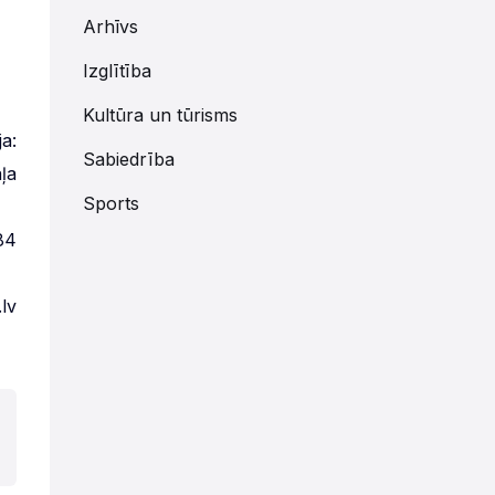
Arhīvs
Izglītība
Kultūra un tūrisms
a:
Sabiedrība
ļa
Sports
84
lv