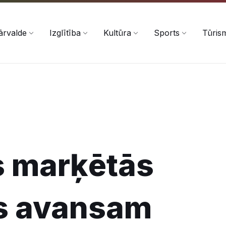
ārvalde
Izglītība
Kultūra
Sports
Tūris
es marķētās
as avansam