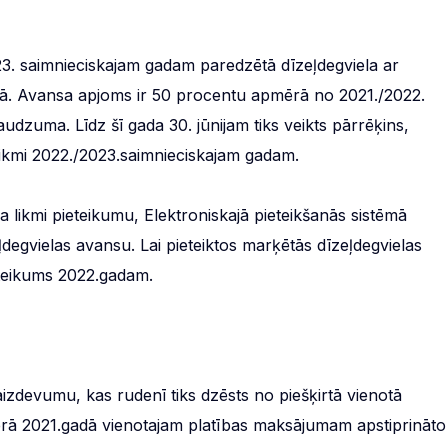
3. saimnieciskajam gadam paredzētā dīzeļdegviela ar
rtā. Avansa apjoms ir 50 procentu apmērā no 2021./2022.
udzuma. Līdz šī gada 30. jūnijam tiks veikts pārrēķins,
likmi 2022./2023.saimnieciskajam gadam.
 likmi pieteikumu, Elektroniskajā pieteikšanās sistēmā
degvielas avansu. Lai pieteiktos marķētās dīzeļdegvielas
eteikums 2022.gadam.
izdevumu, kas rudenī tiks dzēsts no piešķirtā vienotā
ērā 2021.gadā vienotajam platības maksājumam apstiprināto