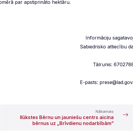
apmērā par apstiprināto hektāru.
Informāciju sagatavoj
Sabiedrisko attiecību da
Tālrunis: 670278
E-pasts: prese@lad.gov.
Nākamais
Ilūkstes Bērnu un jauniešu centrs aicina
bērnus uz „Brīvdienu nodarbībām”