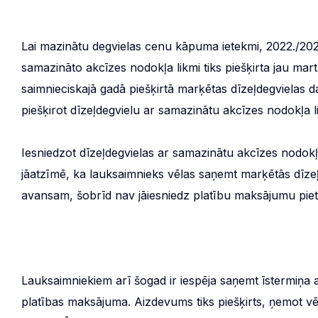
Lai mazinātu degvielas cenu kāpuma ietekmi, 2022./202
samazināto akcīzes nodokļa likmi tiks piešķirta jau ma
saimnieciskajā gadā piešķirtā marķētas dīzeļdegvielas da
piešķirot dīzeļdegvielu ar samazinātu akcīzes nodokļa 
Iesniedzot dīzeļdegvielas ar samazinātu akcīzes nodokļa
jāatzīmē, ka lauksaimnieks vēlas saņemt marķētās dīzeļ
avansam, šobrīd nav jāiesniedz platību maksājumu pi
Lauksaimniekiem arī šogad ir iespēja saņemt īstermiņa a
platības maksājuma. Aizdevums tiks piešķirts, ņemot v