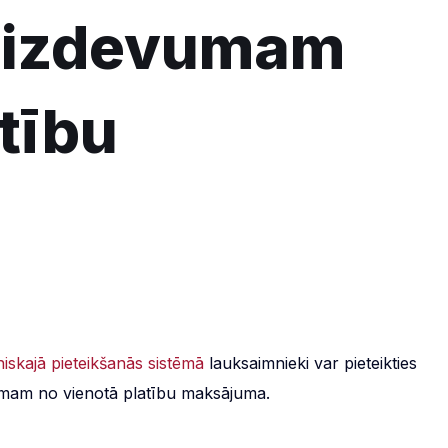
 aizdevumam
tību
niskajā pieteikšanās sistēmā
lauksaimnieki var pieteikties
umam no vienotā platību maksājuma.