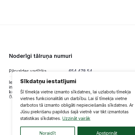
Noderīgi tālruņa numuri
Pārvaldes vadītāja
654 478 54
Sīkdatņu iestatījumi
Iesniegumi,
654 478 50
informācija,
konsultācijas
Šī tīmekļa vietne izmanto sīkdatnes, lai uzlabotu tīmekļa
(VPVKAC)
vietnes funkcionalitāti un darbību. Lai šī tīmekļa vietne
darbotos tā izmanto obligāti nepieciešamās sīkdatnes. Ar
Jūsu piekrišanu papildus šajā vietnē var tikt izmantotas
statistikas sīkdatnes.
Uzzināt vairāk
Noraidīt
Apstiprināt