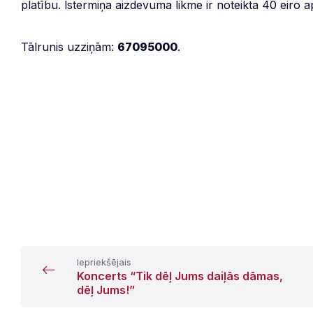
platību. Īstermiņa aizdevuma likme ir noteikta 40 eiro 
Tālrunis uzziņām:
67095000
.
Iepriekšējais
Koncerts “Tik dēļ Jums daiļās dāmas,
dēļ Jums!”