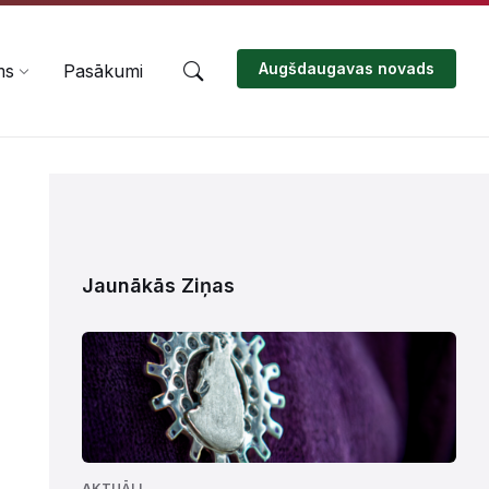
Augšdaugavas novads
ms
Pasākumi
Jaunākās Ziņas
AKTUĀLI