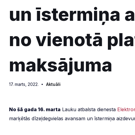
un īstermiņa
no vienotā pla
maksājuma
17. marts, 2022.
Aktuāli
No šā gada 16. marta
Lauku atbalsta dienesta
Elektro
marķētās dīzeļdegvielas avansam un īstermiņa aizdev