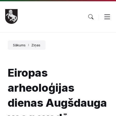
Pāriet
Skip
Skip
uz
to
to
saturu
main
footer
navigation
Sākums
Ziņas
Eiropas
arheoloģijas
dienas Augšdauga