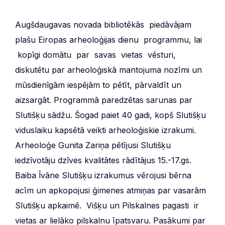
Augšdaugavas novada bibliotēkās piedāvājam
plašu Eiropas arheoloģijas dienu programmu, lai
kopīgi domātu par savas vietas vēsturi,
diskutētu par arheoloģiskā mantojuma nozīmi un
mūsdienīgām iespējām to pētīt, pārvaldīt un
aizsargāt. Programmā paredzētas sarunas par
Slutišķu sādžu. Šogad paiet 40 gadi, kopš Slutišķu
viduslaiku kapsētā veikti arheoloģiskie izrakumi.
Arheoloģe Gunita Zariņa pētījusi Slutišķu
iedzīvotāju dzīves kvalitātes rādītājus 15.-17.gs.
Baiba Īvāne Slutišķu izrakumus vērojusi bērna
acīm un apkopojusi ģimenes atmiņas par vasarām
Slutišķu apkaimē. Višķu un Pilskalnes pagasti ir
vietas ar lielāko pilskalnu īpatsvaru. Pasākumi par