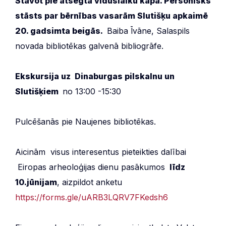
Stāvot pie atsegta viduslaiku kapa. Personisks
stāsts par bērnības vasarām Slutišķu apkaimē
20. gadsimta beigās.
Baiba Īvāne, Salaspils
novada bibliotēkas galvenā bibliogrāfe.
Ekskursija uz Dinaburgas pilskalnu un
Slutišķiem
no 13:00 -15:30
Pulcēšanās pie Naujenes bibliotēkas.
Aicinām visus interesentus pieteikties dalībai
Eiropas arheoloģijas dienu pasākumos
līdz
10.jūnijam
, aizpildot anketu
https://forms.gle/uARB3LQRV7FKedsh6