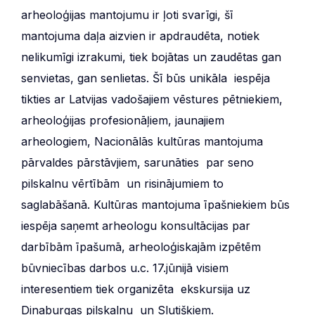
arheoloģijas mantojumu ir ļoti svarīgi, šī
mantojuma daļa aizvien ir apdraudēta, notiek
nelikumīgi izrakumi, tiek bojātas un zaudētas gan
senvietas, gan senlietas. Šī būs unikāla iespēja
tikties ar Latvijas vadošajiem vēstures pētniekiem,
arheoloģijas profesionāļiem, jaunajiem
arheologiem, Nacionālās kultūras mantojuma
pārvaldes pārstāvjiem, sarunāties par seno
pilskalnu vērtībām un risinājumiem to
saglabāšanā. Kultūras mantojuma īpašniekiem būs
iespēja saņemt arheologu konsultācijas par
darbībām īpašumā, arheoloģiskajām izpētēm
būvniecības darbos u.c. 17.jūnijā visiem
interesentiem tiek organizēta ekskursija uz
Dinaburgas pilskalnu un Slutišķiem.