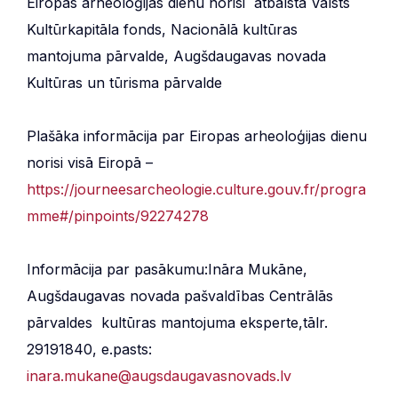
Eiropas arheoloģijas dienu norisi atbalsta Valsts
Kultūrkapitāla fonds, Nacionālā kultūras
mantojuma pārvalde, Augšdaugavas novada
Kultūras un tūrisma pārvalde
Plašāka informācija par Eiropas arheoloģijas dienu
norisi visā Eiropā –
https://journeesarcheologie.culture.gouv.fr/progra
mme#/pinpoints/92274278
Informācija par pasākumu:Ināra Mukāne,
Augšdaugavas novada pašvaldības Centrālās
pārvaldes kultūras mantojuma eksperte,tālr.
29191840, e.pasts:
inara.mukane@augsdaugavasnovads.lv