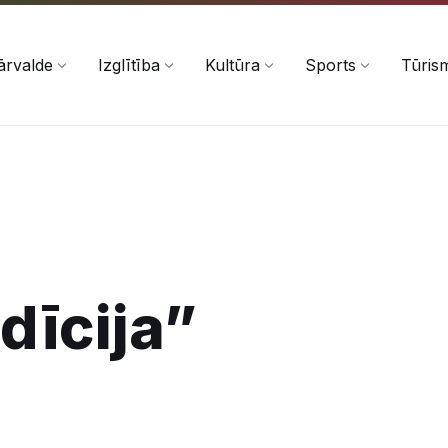
ārvalde
Izglītība
Kultūra
Sports
Tūris
dīcija”