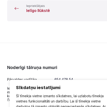
Iepriekšējais
Ielīgo Ilūkstē
Noderīgi tālruņa numuri
Pārvaldes vadītāja
654 478 54
Sīkdatņu iestatījumi
Iesniegumi,
654 478 50
informācija,
Šī tīmekļa vietne izmanto sīkdatnes, lai uzlabotu tīmekļa
konsultācijas
(VPVKAC)
vietnes funkcionalitāti un darbību. Lai šī tīmekļa vietne
darbotos tā izmanto obligāti nepieciešamās sīkdatnes. Ar