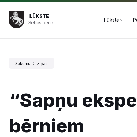
Pāriet
Skip
Skip
+371 654 478 50
pasts@ilukste.lv
uz
to
to
saturu
main
footer
ILŪKSTE
navigation
Ilūkste
P
Sēlijas pērle
Sākums
Ziņas
“Sapņu ekspe
bērniem