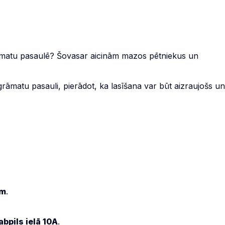
rāmatu pasaulē? Šovasar aicinām mazos pētniekus un
grāmatu pasauli, pierādot, ka lasīšana var būt aizraujošs un
em
.
bpils ielā 10A
.