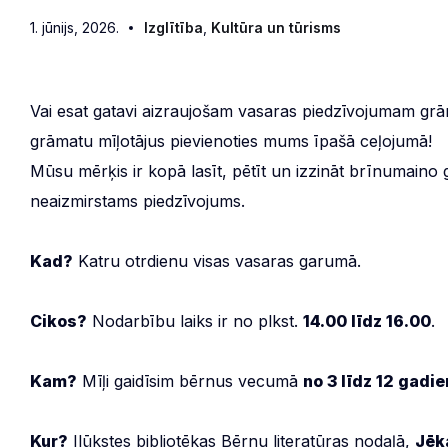
1. jūnijs, 2026.
Izglītība
,
Kultūra un tūrisms
Vai esat gatavi aizraujošam vasaras piedzīvojumam g
grāmatu mīļotājus pievienoties mums īpašā ceļojumā!
Mūsu mērķis ir kopā lasīt, pētīt un izzināt brīnumaino 
neaizmirstams piedzīvojums.
Kad?
Katru otrdienu visas vasaras garumā.
Cikos?
Nodarbību laiks ir no plkst.
14.00 līdz 16.00
.
Kam?
Mīļi gaidīsim bērnus vecumā
no 3 līdz 12 gadi
Kur?
Ilūkstes bibliotēkas Bērnu literatūras nodaļā,
Jēka