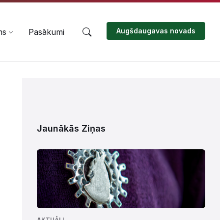
Augšdaugavas novads
ms
Pasākumi
Jaunākās Ziņas
AKTUĀLI