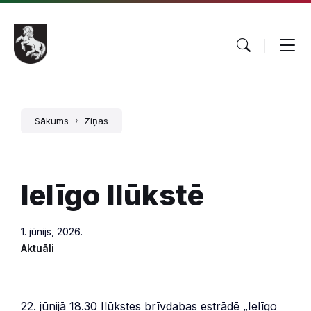
Pāriet
Skip
Skip
uz
to
to
saturu
main
footer
navigation
Sākums
Ziņas
Ielīgo Ilūkstē
1. jūnijs, 2026.
Aktuāli
22. jūnijā 18.30 Ilūkstes brīvdabas estrādē „Ielīgo