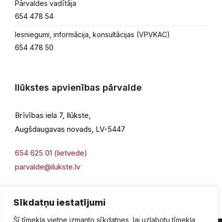
Pārvaldes vadītāja
654 478 54
Iesniegumi, informācija, konsultācijas (VPVKAC)
654 478 50
Ilūkstes apvienības pārvalde
Brīvības iela 7, Ilūkste,
Augšdaugavas novads, LV-5447
654 625 01 (lietvede)
parvalde@ilukste.lv
Sīkdatņu iestatījumi
Šī tīmekļa vietne izmanto sīkdatnes, lai uzlabotu tīmekļa