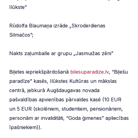
Ilūkste”
Rūdolfa Blaumaņa izrāde „Skroderdienas
Silmačos”;
Nakts zaļumballe ar grupu „Jasmuižas zēni”
Biļetes iepriekšpārdošanā
bilesuparadize.lv
, “Biļešu
paradīze” kasēs, Ilūkstes Kultūras un mākslas
centrā, jebkurā Augšdaugavas novada
pašvaldības apvienības pārvaldes kasē (10 EUR
un 5 EUR (skolēniem, studentiem, pensionāriem,
personām ar invaliditāti, “Goda ģimenes” apliecības
īpašniekiem)).