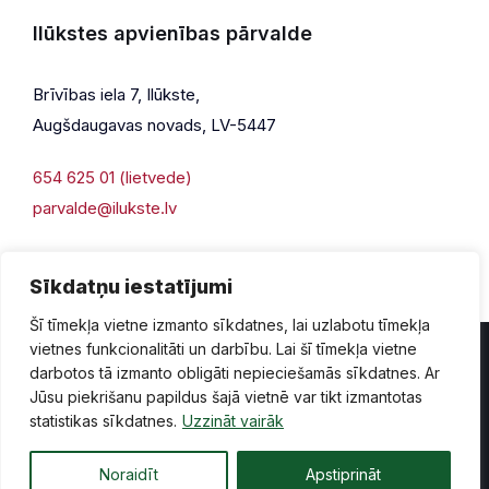
Ilūkstes apvienības pārvalde
Brīvības iela 7, Ilūkste,
Augšdaugavas novads, LV-5447
654 625 01 (lietvede)
parvalde@ilukste.lv
Sīkdatņu iestatījumi
Šī tīmekļa vietne izmanto sīkdatnes, lai uzlabotu tīmekļa
vietnes funkcionalitāti un darbību. Lai šī tīmekļa vietne
darbotos tā izmanto obligāti nepieciešamās sīkdatnes. Ar
Jūsu piekrišanu papildus šajā vietnē var tikt izmantotas
Privātuma politika
Piekļūstamība
Lapas karte
statistikas sīkdatnes.
Uzzināt vairāk
Vecā mājaslapas versija
Noraidīt
Apstiprināt
© 2026 Ilūkste, publicētā satura visas tiesības aizsargātas.