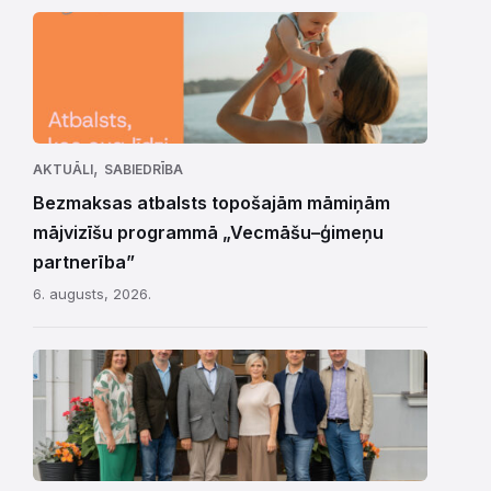
,
AKTUĀLI
SABIEDRĪBA
Bezmaksas atbalsts topošajām māmiņām
mājvizīšu programmā „Vecmāšu–ģimeņu
partnerība”
6. augusts, 2026.