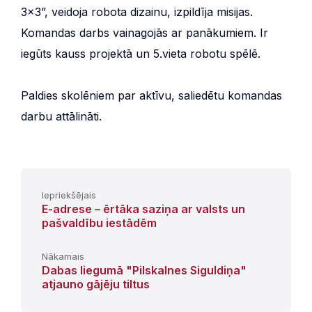
3×3”, veidoja robota dizainu, izpildīja misijas.
Komandas darbs vainagojās ar panākumiem. Ir
iegūts kauss projektā un 5.vieta robotu spēlē.
Paldies skolēniem par aktīvu, saliedētu komandas
darbu attālināti.
Iepriekšējais
E-adrese – ērtāka saziņa ar valsts un
pašvaldību iestādēm
Nākamais
Dabas liegumā "Pilskalnes Siguldiņa"
atjauno gājēju tiltus