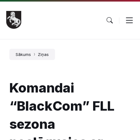
Pāriet
Skip
Skip
uz
to
to
saturu
main
footer
navigation
Sākums
Ziņas
Komandai
“BlackCom” FLL
sezona