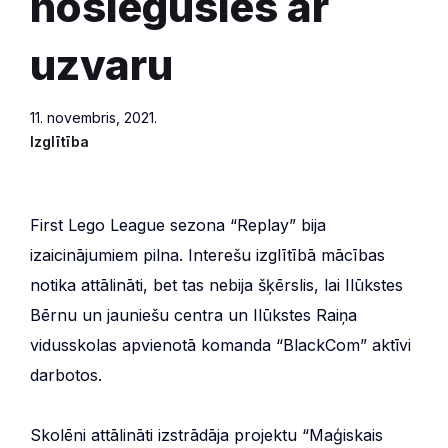
noslēgusies ar
uzvaru
11. novembris, 2021.
Izglītība
First Lego League sezona “Replay” bija
izaicinājumiem pilna. Interešu izglītībā mācības
notika attālināti, bet tas nebija šķērslis, lai Ilūkstes
Bērnu un jauniešu centra un Ilūkstes Raiņa
vidusskolas apvienotā komanda “BlackCom” aktīvi
darbotos.
Skolēni attālināti izstrādāja projektu “Maģiskais