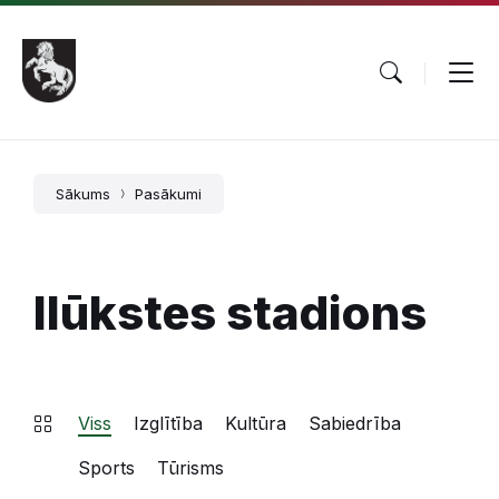
Pāriet
Skip
Skip
uz
to
to
saturu
main
footer
navigation
Sākums
Pasākumi
Ilūkstes stadions
Viss
Izglītība
Kultūra
Sabiedrība
Sports
Tūrisms