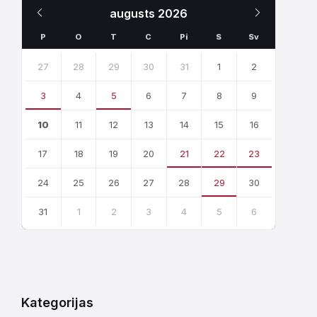
Iepriekšējais
Nākamais
augusts
2026
Mēnesis
Mēnesis
P
O
T
C
Pi
S
Sv
Skip
calendar
27
28
29
30
31
1
2
days
3
4
5
6
7
8
9
10
11
12
13
14
15
16
17
18
19
20
21
22
23
24
25
26
27
28
29
30
31
1
2
3
4
5
6
Atgriezties
uz
kalendārajām
dienām
Kategorijas