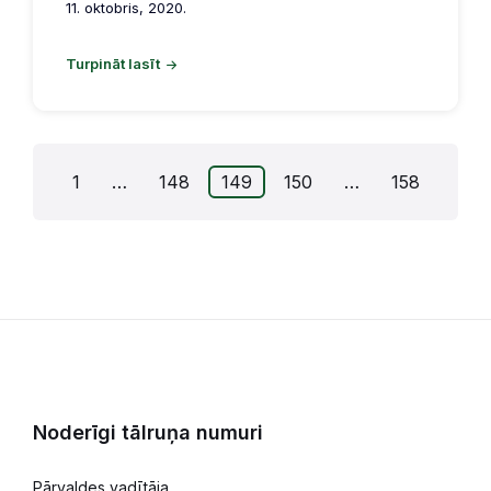
11. oktobris, 2020.
Turpināt lasīt
Ziņu
1
…
148
149
150
…
158
numerācija
pēc
lappusēm
Noderīgi tālruņa numuri
Pārvaldes vadītāja