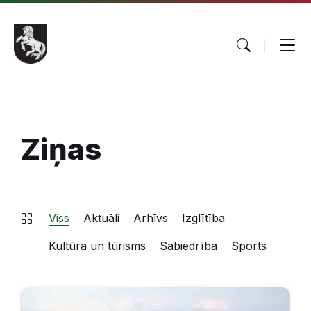
Pāriet
Skip
Skip
uz
to
to
saturu
main
footer
navigation
Ziņas
Viss
Aktuāli
Arhīvs
Izglītība
Kultūra un tūrisms
Sabiedrība
Sports