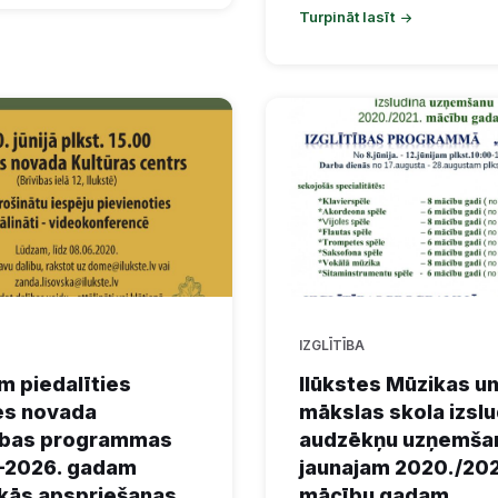
Turpināt lasīt
IZGLĪTĪBA
m piedalīties
Ilūkstes Mūzikas u
es novada
mākslas skola izslu
tības programmas
audzēkņu uzņemša
–2026. gadam
jaunajam 2020./202
kās apspriešanas
mācību gadam