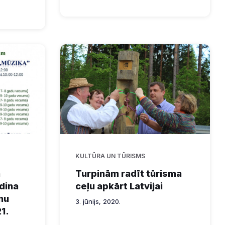
KULTŪRA UN TŪRISMS
n
Turpinām radīt tūrisma
dina
ceļu apkārt Latvijai
nu
3. jūnijs, 2020.
1.