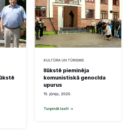
KULTŪRA UN TŪRISMS
Ilūkstē pieminēja
lūkstē
komunistiskā genocīda
upurus
15. jūnijs, 2020.
Turpināt lasīt