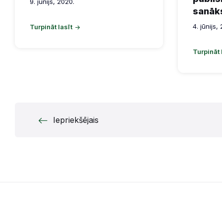
9. jūnijs, 2020.
sanāk
4. jūnijs,
Turpināt lasīt
Turpināt 
Ziņu
Iepriekšējais
numerācija
pēc
lappusēm