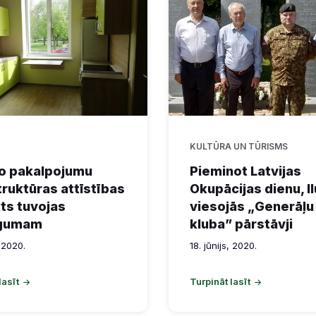
KULTŪRA UN TŪRISMS
lo pakalpojumu
Pieminot Latvijas
truktūras attīstības
Okupācijas dienu, I
ts tuvojas
viesojās „Generāļu
gumam
kluba” pārstāvji
, 2020.
18. jūnijs, 2020.
lasīt
Turpināt lasīt