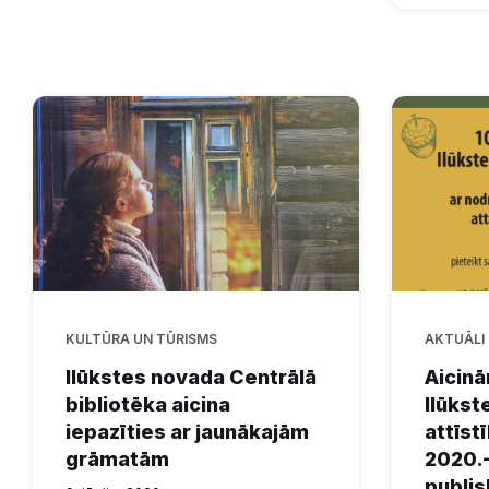
KULTŪRA UN TŪRISMS
AKTUĀLI
Ilūkstes novada Centrālā
Aicinā
bibliotēka aicina
Ilūkst
iepazīties ar jaunākajām
attīs
grāmatām
2020.
publis