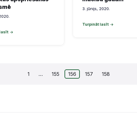
smē
3. jūnijs, 2020.
 2020.
Turpināt lasīt
lasīt
1
…
155
156
157
158