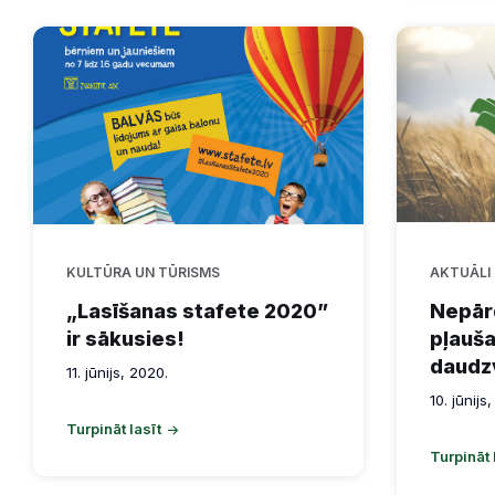
KULTŪRA UN TŪRISMS
AKTUĀLI
„Lasīšanas stafete 2020”
Nepār
ir sākusies!
pļauš
daudz
11. jūnijs, 2020.
10. jūnijs
Turpināt lasīt
Turpināt 