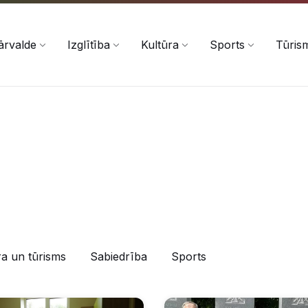
ārvalde
Izglītība
Kultūra
Sports
Tūris
ra un tūrisms
Sabiedrība
Sports