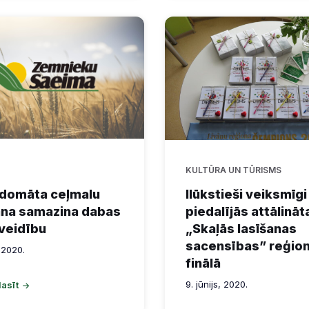
KULTŪRA UN TŪRISMS
domāta ceļmalu
Ilūkstieši veiksmīgi
ana samazina dabas
piedalījās attālināt
veidību
„Skaļās lasīšanas
sacensības” reģion
, 2020.
finālā
9. jūnijs, 2020.
lasīt