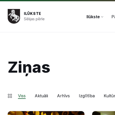
Pāriet
Skip
Skip
+371 654 478 50
pasts@ilukste.lv
uz
to
to
saturu
main
footer
ILŪKSTE
navigation
Ilūkste
P
Sēlijas pērle
Ziņas
Viss
Aktuāli
Arhīvs
Izglītība
Kultū