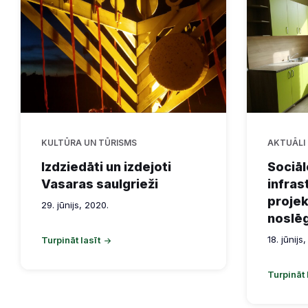
KULTŪRA UN TŪRISMS
AKTUĀLI
Izdziedāti un izdejoti
Sociā
Vasaras saulgrieži
infras
projek
29. jūnijs, 2020.
noslē
18. jūnijs
Turpināt lasīt
Turpināt 