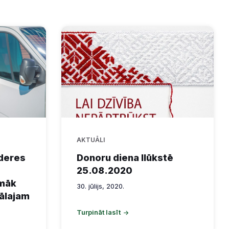
AKTUĀLI
ēderes
Donoru diena Ilūkstē
25.08.2020
pmāk
30. jūlijs, 2020.
eālajam
Turpināt lasīt