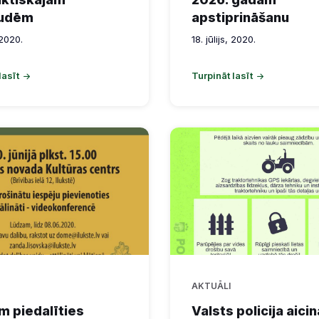
udēm
apstiprināšanu
 2020.
18. jūlijs, 2020.
lasīt
Turpināt lasīt
AKTUĀLI
m piedalīties
Valsts policija aicin