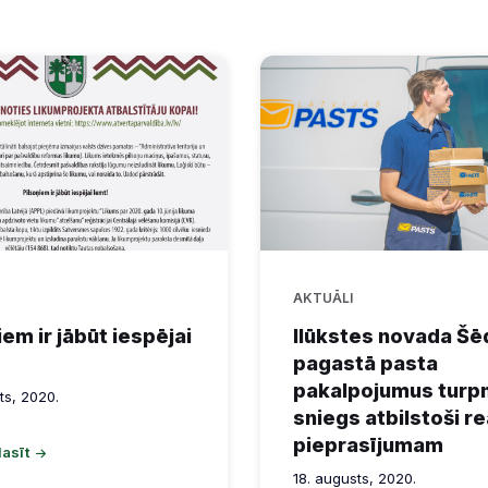
AKTUĀLI
iem ir jābūt iespējai
Ilūkstes novada Š
pagastā pasta
pakalpojumus tur
ts, 2020.
sniegs atbilstoši r
pieprasījumam
lasīt
18. augusts, 2020.