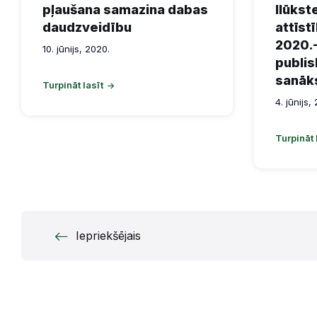
pļaušana samazina dabas
Ilūkst
daudzveidību
attīs
2020.
10. jūnijs, 2020.
publis
sanāk
Turpināt lasīt
4. jūnijs,
Turpināt 
Ziņu
Iepriekšējais
numerācija
pēc