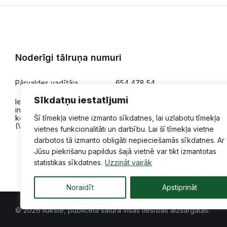
lappusēm
Noderīgi tālruņa numuri
Pārvaldes vadītāja
654 478 54
Sīkdatņu iestatījumi
Iesniegumi,
654 478 50
informācija,
Šī tīmekļa vietne izmanto sīkdatnes, lai uzlabotu tīmekļa
konsultācijas
(VPVKAC)
vietnes funkcionalitāti un darbību. Lai šī tīmekļa vietne
darbotos tā izmanto obligāti nepieciešamās sīkdatnes. Ar
Jūsu piekrišanu papildus šajā vietnē var tikt izmantotas
statistikas sīkdatnes.
Uzzināt vairāk
Noraidīt
Apstiprināt
© 2026 Ilūkste, publicētā satura visas tiesības aizsargātas.