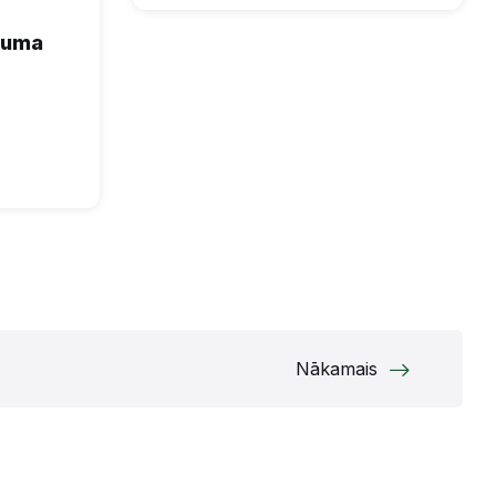
šuma
Nākamais