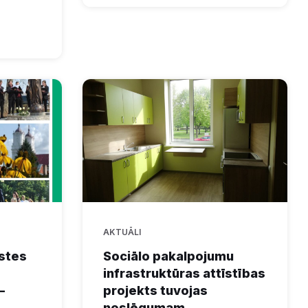
AKTUĀLI
kstes
Sociālo pakalpojumu
infrastruktūras attīstības
–
projekts tuvojas
noslēgumam