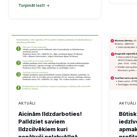
Turpināt lasīt
AKTUĀLI
AKTUĀLI
Aicinām līdzdarboties!
Būtisk
Palīdziet saviem
iedzīv
līdzcilvēkiem kuri
apmak
nonākuši nelabvēlīgā
profil