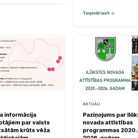
Turpināt lasīt
AKTUĀLI
a informācija
Paziņojums par Ilū
otājiem par valsts
novada attīstības
sātām krūts vēža
programmas 2020.
aktiskajām
2026. gadam