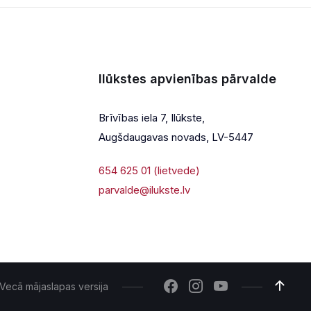
Ilūkstes apvienības pārvalde
Brīvības iela 7, Ilūkste,
Augšdaugavas novads, LV-5447
654 625 01 (lietvede)
parvalde@ilukste.lv
Vecā mājaslapas versija