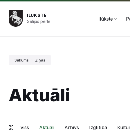
Pāriet
Skip
Skip
+371 654 478 50
pasts@ilukste.lv
uz
to
to
saturu
main
footer
ILŪKSTE
navigation
Ilūkste
P
Sēlijas pērle
Sākums
Ziņas
Aktuāli
Viss
Aktuāli
Arhīvs
Izglītība
Kultū