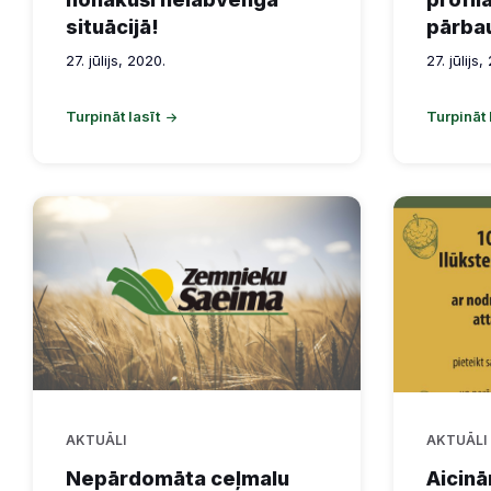
situācijā!
pārba
27. jūlijs, 2020.
27. jūlijs,
Turpināt lasīt
Turpināt 
AKTUĀLI
AKTUĀLI
Nepārdomāta ceļmalu
Aicinā