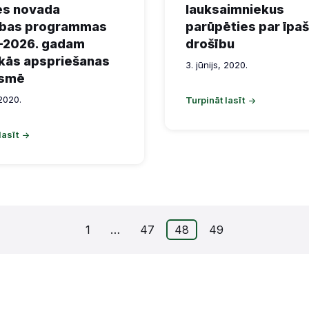
es novada
lauksaimniekus
tības programmas
parūpēties par īpa
–2026. gadam
drošību
kās apspriešanas
3. jūnijs, 2020.
smē
 2020.
Turpināt lasīt
lasīt
1
…
47
48
49