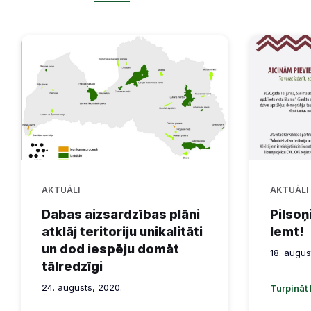
AKTUĀLI
AKTUĀLI
Dabas aizsardzības plāni
Pilsoņ
atklāj teritoriju unikalitāti
lemt!
un dod iespēju domāt
18. augus
tālredzīgi
24. augusts, 2020.
Turpināt 