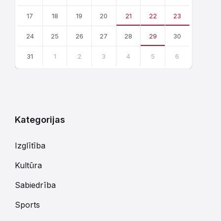
17
18
19
20
21
22
23
24
25
26
27
28
29
30
31
1
2
3
4
5
6
Atgriezties
uz
kalendārajām
dienām
Kategorijas
Izglītība
Kultūra
Sabiedrība
Sports