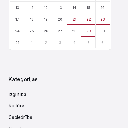
10
11
12
13
14
15
16
17
18
19
20
21
22
23
24
25
26
27
28
29
30
31
1
2
3
4
5
6
Atgriezties
uz
kalendārajām
dienām
Kategorijas
Izglītība
Kultūra
Sabiedrība