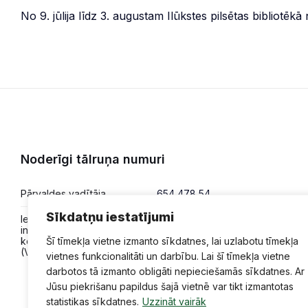
No 9. jūlija līdz 3. augustam Ilūkstes pilsētas bibliotē
Noderīgi tālruņa numuri
Pārvaldes vadītāja
654 478 54
Sīkdatņu iestatījumi
Iesniegumi,
654 478 50
informācija,
konsultācijas
Šī tīmekļa vietne izmanto sīkdatnes, lai uzlabotu tīmekļa
(VPVKAC)
vietnes funkcionalitāti un darbību. Lai šī tīmekļa vietne
darbotos tā izmanto obligāti nepieciešamās sīkdatnes. Ar
Jūsu piekrišanu papildus šajā vietnē var tikt izmantotas
statistikas sīkdatnes.
Uzzināt vairāk