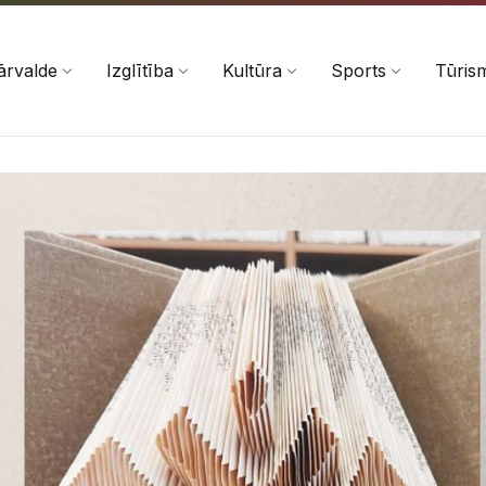
ārvalde
Izglītība
Kultūra
Sports
Tūris