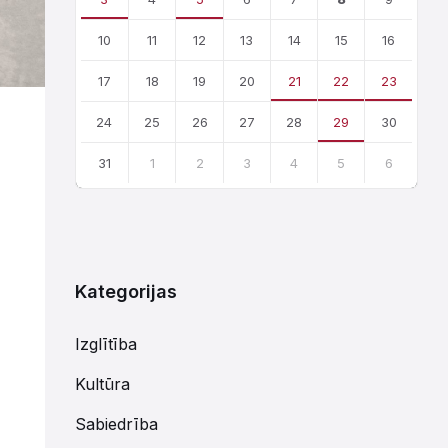
10
11
12
13
14
15
16
17
18
19
20
21
22
23
24
25
26
27
28
29
30
31
1
2
3
4
5
6
Atgriezties
uz
kalendārajām
dienām
Kategorijas
Izglītība
Kultūra
Sabiedrība