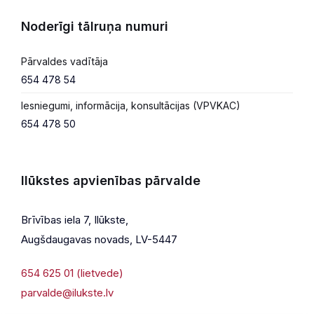
Noderīgi tālruņa numuri
Pārvaldes vadītāja
654 478 54
Iesniegumi, informācija, konsultācijas (VPVKAC)
654 478 50
Ilūkstes apvienības pārvalde
Brīvības iela 7, Ilūkste,
Augšdaugavas novads, LV-5447
654 625 01 (lietvede)
parvalde@ilukste.lv