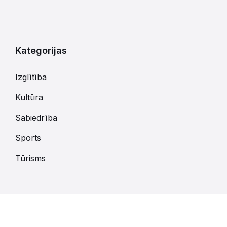
Atgriezties
uz
kalendārajām
dienām
Kategorijas
Izglītība
Kultūra
Sabiedrība
Sports
Tūrisms