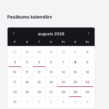
Pasākumu kalendārs
Iepriekšējais
Nākamais
augusts
2026
Mēnesis
Mēnesis
P
O
T
C
Pi
S
Sv
Skip
calendar
27
28
29
30
31
1
2
days
3
4
5
6
7
8
9
10
11
12
13
14
15
16
17
18
19
20
21
22
23
24
25
26
27
28
29
30
31
1
2
3
4
5
6