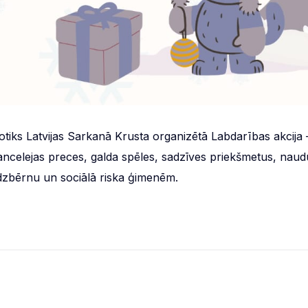
otiks Latvijas Sarkanā Krusta organizētā Labdarības akcija 
s, kancelejas preces, galda spēles, sadzīves priekšmetus, naud
dzbērnu un sociālā riska ģimenēm.