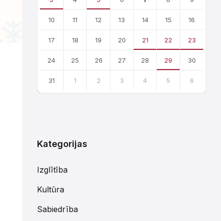
10
11
12
13
14
15
16
17
18
19
20
21
22
23
24
25
26
27
28
29
30
31
1
2
3
4
5
6
Atgriezties
uz
kalendārajām
dienām
Kategorijas
Izglītība
Kultūra
Sabiedrība