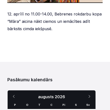
12. aprīlī no 11.00-14.00, Bebrenes rokdarbu kopa
“Māra” aicina nākt ciemos un iemācīties adīt
bārkstis cimda iekšpusē.
Pasākumu kalendārs
Iepriekšējais
Nākamais
augusts
2026
Mēnesis
Mēnesis
P
O
T
C
Pi
S
Sv