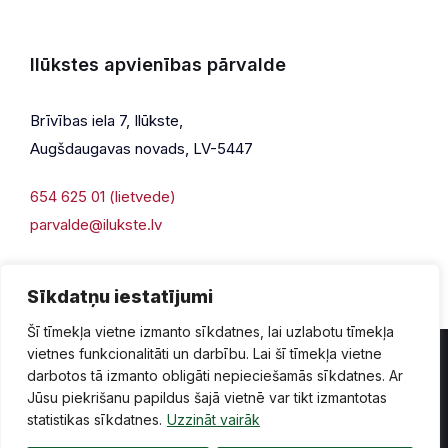
Ilūkstes apvienības pārvalde
Brīvības iela 7, Ilūkste,
Augšdaugavas novads, LV-5447
654 625 01 (lietvede)
parvalde@ilukste.lv
Sīkdatņu iestatījumi
Šī tīmekļa vietne izmanto sīkdatnes, lai uzlabotu tīmekļa
vietnes funkcionalitāti un darbību. Lai šī tīmekļa vietne
darbotos tā izmanto obligāti nepieciešamās sīkdatnes. Ar
Jūsu piekrišanu papildus šajā vietnē var tikt izmantotas
Privātuma politika
Piekļūstamība
Lapas karte
statistikas sīkdatnes.
Uzzināt vairāk
Vecā mājaslapas versija