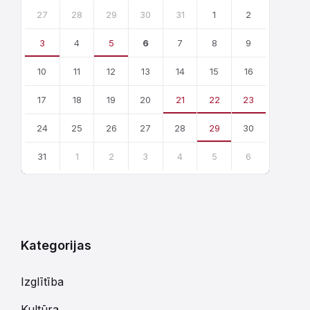
Skip
calendar
27
28
29
30
31
1
2
days
3
4
5
6
7
8
9
10
11
12
13
14
15
16
17
18
19
20
21
22
23
24
25
26
27
28
29
30
31
1
2
3
4
5
6
Atgriezties
uz
kalendārajām
dienām
Kategorijas
Izglītība
Kultūra