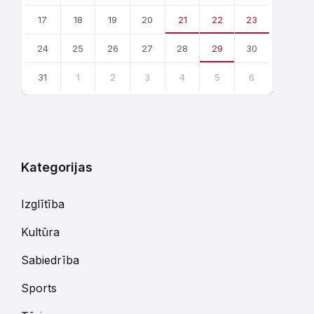
17
18
19
20
21
22
23
24
25
26
27
28
29
30
31
1
2
3
4
5
6
Atgriezties
uz
kalendārajām
dienām
Kategorijas
Izglītība
Kultūra
Sabiedrība
Sports