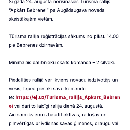
Šī gada 24. augustā norisināsies Tūrisma rallijs
“Apkārt Bebrenei” pa Augšdaugava novada
skaistākajām vietām.
Tūrisma rallija reģistrācijas sākums no plkst. 14.00
pie Bebrenes dzirnavām.
Minimālais dalībnieku skaits komandā – 2 cilvēki.
Piedalīties rallijā var ikviens novadu iedzīvotājs un
viesis, tāpēc piesaki savu komandu
te:
https://ej.uz/Turisma_rallijs_Apkart_Bebren
ei
vai dari to laicīgi rallija dienā 24. augustā.
Aicinām ikvienu izbaudīt aktīvas, radošas un
pilnvērtīgas brīvdienas savas ģimenes, draugu vai