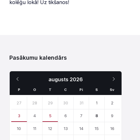
kolēģu lokā! Uz tikšanos!
Pasākumu kalendārs
Iepriekšējais
Nākamais
augusts
2026
Mēnesis
Mēnesis
P
O
T
C
Pi
S
Sv
Skip
calendar
27
28
29
30
31
1
2
days
3
4
5
6
7
8
9
10
11
12
13
14
15
16