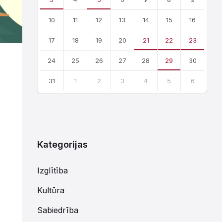
10
11
12
13
14
15
16
17
18
19
20
21
22
23
24
25
26
27
28
29
30
31
1
2
3
4
5
6
Atgriezties
uz
kalendārajām
dienām
Kategorijas
Izglītība
Kultūra
Sabiedrība