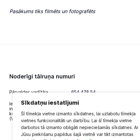
Pasākums tiks filmēts un fotografēts
Noderīgi tālruņa numuri
Pārvaldes vadītāja
654 478 54
Sīkdatņu iestatījumi
Iesniegumi,
654 478 50
informācija,
Šī tīmekļa vietne izmanto sīkdatnes, lai uzlabotu tīmekļa
konsultācijas
(VPVKAC)
vietnes funkcionalitāti un darbību. Lai šī tīmekļa vietne
darbotos tā izmanto obligāti nepieciešamās sīkdatnes. Ar
Jūsu piekrišanu papildus šajā vietnē var tikt izmantotas