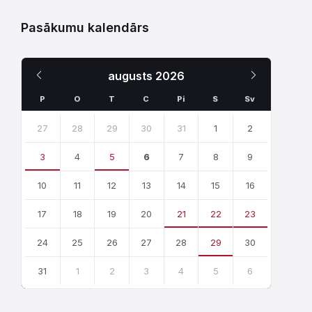
Pasākumu kalendārs
Iepriekšējais
Nākamais
augusts
2026
Mēnesis
Mēnesis
P
O
T
C
Pi
S
Sv
Skip
calendar
27
28
29
30
31
1
2
days
3
4
5
6
7
8
9
10
11
12
13
14
15
16
17
18
19
20
21
22
23
24
25
26
27
28
29
30
31
1
2
3
4
5
6
Atgriezties
uz