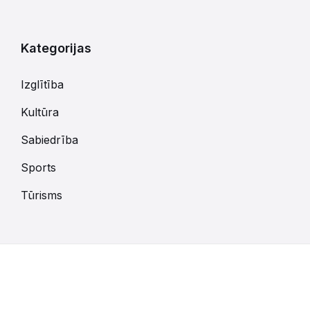
kalendārajām
dienām
Kategorijas
Izglītība
Kultūra
Sabiedrība
Sports
Tūrisms