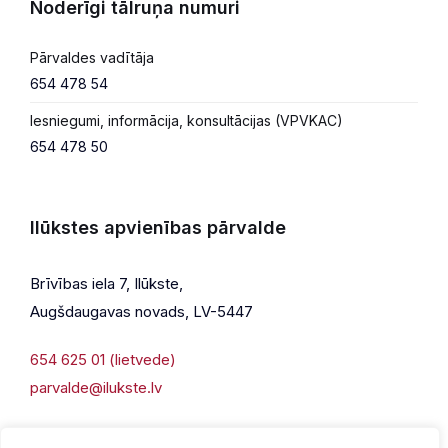
Noderīgi tālruņa numuri
Pārvaldes vadītāja
654 478 54
Iesniegumi, informācija, konsultācijas (VPVKAC)
654 478 50
Ilūkstes apvienības pārvalde
Brīvības iela 7, Ilūkste,
Augšdaugavas novads, LV-5447
654 625 01 (lietvede)
parvalde@ilukste.lv