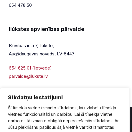
654 478 50
Ilūkstes apvienības pārvalde
Brīvības iela 7, Ilūkste,
Augšdaugavas novads, LV-5447
654 625 01 (lietvede)
parvalde@ilukste.lv
Sīkdatņu iestatījumi
Šī tīmekļa vietne izmanto sīkdatnes, lai uzlabotu tīmekļa
vietnes funkcionalitāti un darbību. Lai šī tīmekļa vietne
darbotos tā izmanto obligāti nepieciešamās sīkdatnes. Ar
Jūsu piekrišanu papildus šajā vietnē var tikt izmantotas
Privātuma politika
Piekļūstamība
Lapas karte