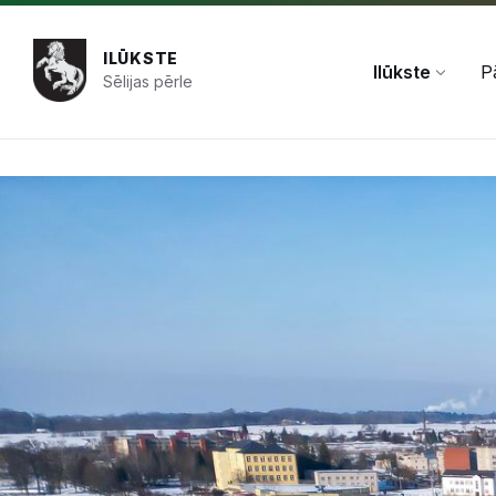
+371 654 478 50
pasts@ilukste.lv
ILŪKSTE
Ilūkste
P
Sēlijas pērle