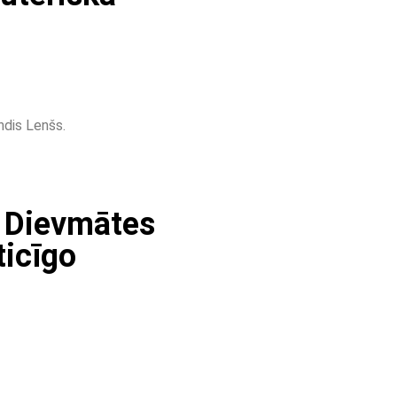
ndis Lenšs.
s Dievmātes
ticīgo