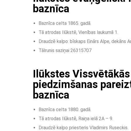
baznīca
Baznīca celta 1865. gadā.
Tā atrodas Ilūkstē, Vienības laukumā 1.
Draudzē kalpo: bīskaps Einārs Alpe, dekāns A
Tālrunis saziņai 26315707
Ilūkstes Vissvētākā
piedzimšanas pareiz
baznīca
Baznīca celta 1880. gadā.
Tā atrodas Ilūkstē, Raiņa ielā 2A – 9.
Draudzē kalpo priesteris Vladimirs Ruseckis.