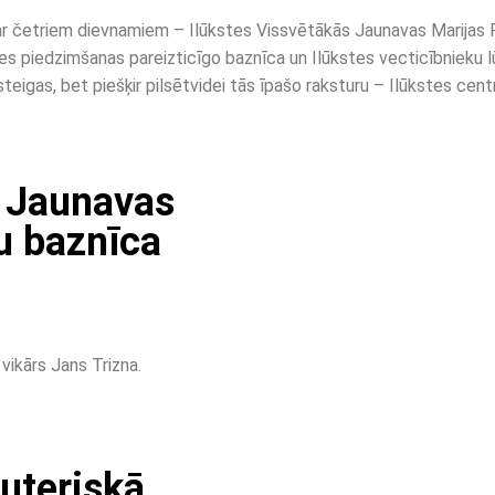
 ar četriem dievnamiem – Ilūkstes Vissvētākās Jaunavas Marijas 
es piedzimšanas pareizticīgo baznīca un Ilūkstes vecticībnieku l
steigas, bet piešķir pilsētvidei tās īpašo raksturu – Ilūkstes cent
s Jaunavas
u baznīca
vikārs Jans Trizna.
luteriskā