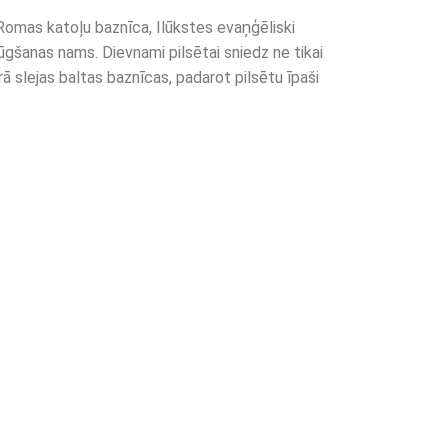
Romas katoļu baznīca, Ilūkstes evaņģēliski
ūgšanas nams. Dievnami pilsētai sniedz ne tikai
rā slejas baltas baznīcas, padarot pilsētu īpaši