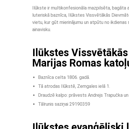
Ilūkste ir multikonfesionāla mazpilsēta, bagāta
luteriskā baznīca, Ilūkstes Vissvētākās Dievmāt
vietu, kur gūt mierinājumu un atpūtu no ikdienas 
ainavisku.
Ilūkstes Vissvētākā
Marijas Romas katoļ
Baznīca celta 1806. gadā.
Tā atrodas Ilūkstē, Zemgales ielā 1.
Draudzē kalpo: prāvests Andrejs Trapučka un 
Tālrunis saziņai 29190359
Ilūkstes evaņģēliski 