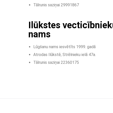
Tālrunis saziņai 29991867
Ilūkstes vecticībnie
nams
Lūgšanu nams iesvētīts 1999. gadā
Atrodas Ilūkstē, Strēlnieku ielā 47a.
Tālrunis saziņai 22360175