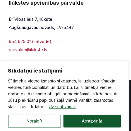
Ilūkstes apvienības pārvalde
Brīvības iela 7, Ilūkste,
Augšdaugavas novads, LV-5447
654 625 01 (lietvede)
parvalde@ilukste.lv
Sīkdatņu iestatījumi
Šī tīmekļa vietne izmanto sīkdatnes, lai uzlabotu tīmekļa
vietnes funkcionalitāti un darbību. Lai šī tīmekļa vietne
darbotos tā izmanto obligāti nepieciešamās sīkdatnes. Ar
Jūsu piekrišanu papildus šajā vietnē var tikt izmantotas
Privātuma politika
Piekļūstamība
Lapas karte
statistikas sīkdatnes.
Uzzināt vairāk
Vecā mājaslapas versija
Noraidīt
Apstiprināt
© 2026 Ilūkste, publicētā satura visas tiesības aizsargātas.