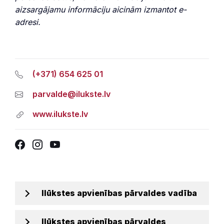
aizsargājamu informāciju aicinām izmantot e-
adresi.
(+371) 654 625 01
parvalde@ilukste.lv
www.ilukste.lv
Facebook
Instagram
YouTube
Ilūkstes apvienības pārvaldes vadība
Ilūkstes apvienības pārvaldes