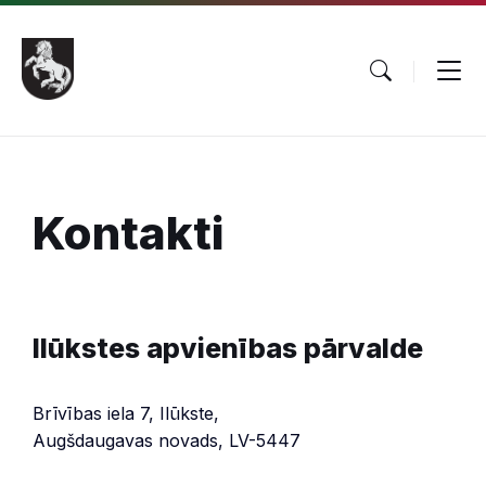
Pāriet
Skip
Skip
uz
to
to
saturu
main
footer
navigation
Kontakti
Ilūkstes apvienības pārvalde
Brīvības iela 7, Ilūkste,
Augšdaugavas novads, LV-5447