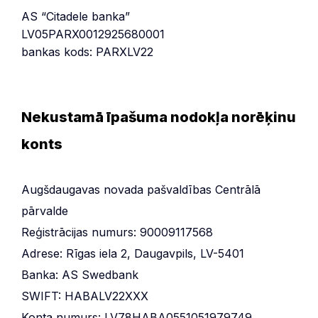
AS “Citadele banka”
LV05PARX0012925680001
bankas kods: PARXLV22
Nekustamā īpašuma nodokļa norēķinu
konts
Augšdaugavas novada pašvaldības Centrālā
pārvalde
Reģistrācijas numurs: 90009117568
Adrese: Rīgas iela 2, Daugavpils, LV-5401
Banka: AS Swedbank
SWIFT: HABALV22XXX
Konta numurs: LV78HABA0551051979749