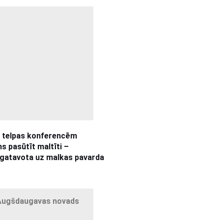
 telpas konferencēm
s pasūtīt maltīti –
as gatavota uz malkas pavarda
s,Augšdaugavas novads