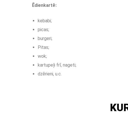
Ēdienkartē:
kebabi;
picas;
burgeri;
Pitas;
wok;
kartupeļi frī, nageti;
dzērieni, u.c.
KUR