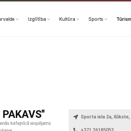
rvalde
Izglītība
Kultūra
Sports
Tūris
 PAKAVS"
Sporta iela 2a, Ilūkst
ienās kafejnīcā iespējams
+371 26185053
mšanai.