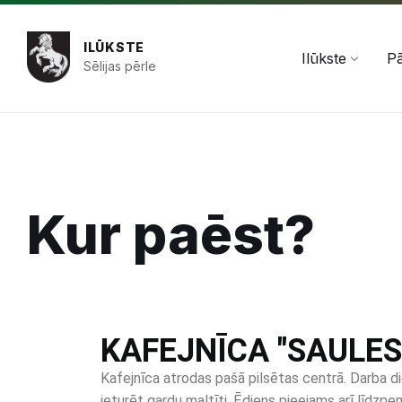
+371 654 478 50
pasts@ilukste.lv
ILŪKSTE
Ilūkste
Pā
Sēlijas pērle
Kur paēst?
KAFEJNĪCA "SAULES
Kafejnīca atrodas pašā pilsētas centrā. Darba d
ieturēt gardu maltīti. Ēdiens pieejams arī līdzņe