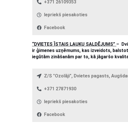
+371 26109353
Iepriekš piesakoties
Facebook
“DVIETES ĪSTAIS LAUKU SALDĒJUMS”
– Dvi
ir ģimenes uzņēmums, kas izveidots, balsto
iegūtām zināšanām par to, kā jāgaršo kvalit
Z/S "Ozolāji", Dvietes pagasts, Augšd
+371 27871930
Iepriekš piesakoties
Facebook