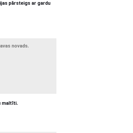
jas pārsteigs ar gardu
gavas novads.
maltīti.