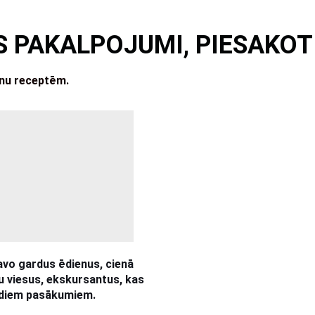
 PAKALPOJUMI, PIESAKOTI
enu receptēm.
tavo gardus ēdienus, cienā
u viesus, ekskursantus, kas
ažādiem pasākumiem.