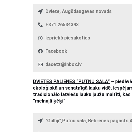
Dviete, Augšdaugavas novads
+371 26534393
Iepriekš piesakoties
Facebook
dacetz@inbox.lv
DVIETES PALIENES “PUTNU SALA”
– piedāvā
ekoloģiskā un senatnīgā lauku vidē. Iespējam
tradicionālo latviešu lauku ļaužu maltīti, k
“melnajā ķēķi”.
"Gulbji",Putnu sala, Bebrenes pagast