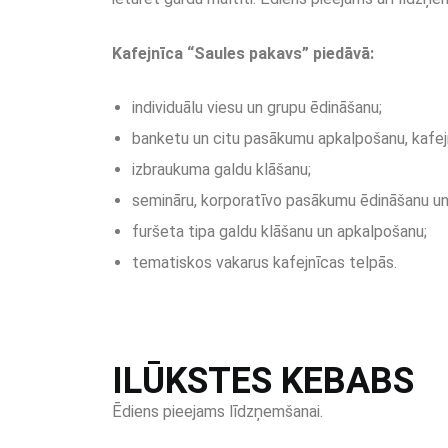
Kafejnīca “Saules pakavs” piedāvā:
individuālu viesu un grupu ēdināšanu;
banketu un citu pasākumu apkalpošanu, kafejn
izbraukuma galdu klāšanu;
semināru, korporatīvo pasākumu ēdināšanu un
furšeta tipa galdu klāšanu un apkalpošanu;
tematiskos vakarus kafejnīcas telpās.
ILŪKSTES KEBABS
Ēdiens pieejams līdzņemšanai.