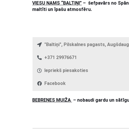
VIESU NAMS “BALTIŅI”
– šefpavārs no Spāni
maltīti un īpašu atmosfēru.
"Baltiņi", Pilskalnes pagasts, Augšdau
+371 29976671
Iepriekš piesakoties
Facebook
BEBRENES MUIŽA
–
nobaudi gardu un sātīgu 