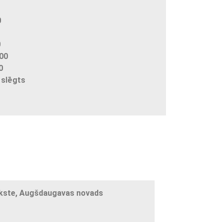
0
0
.00
0
 slēgts
lūkste, Augšdaugavas novads