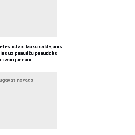
etes īstais lauku saldējums
ties uz paaudžu paaudzēs
atīvam pienam.
augavas novads