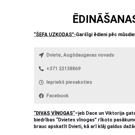
ĒDINĀŠANAS
“ŠEFA UZKODAS”-
Garšīgi ēdieni pēc mūsdi
Dviete, Augšdaugavas novads
+371 22138869
Iepriekš piesakoties
Facebook
“
DIVAS VĪNOGAS”
–
jeb Dace un Viktorija ga
biedrības “Dvietes vīnogas” rīkoto pasākum
brauc apskatīt Dvieti, kā arī klāj galdus d