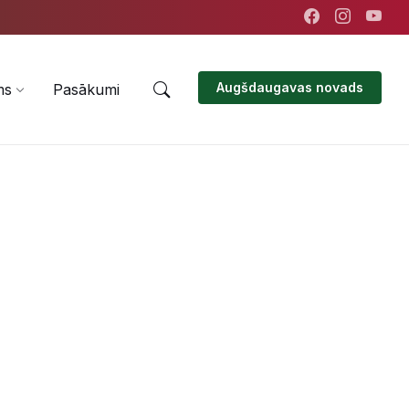
Augšdaugavas novads
ms
Pasākumi