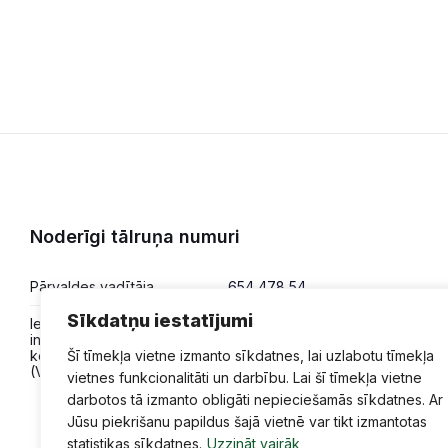
Noderīgi tālruņa numuri
Pārvaldes vadītāja
654 478 54
Sīkdatņu iestatījumi
Iesniegumi,
654 478 50
informācija,
konsultācijas
Šī tīmekļa vietne izmanto sīkdatnes, lai uzlabotu tīmekļa
(VPVKAC)
vietnes funkcionalitāti un darbību. Lai šī tīmekļa vietne
darbotos tā izmanto obligāti nepieciešamās sīkdatnes. Ar
Jūsu piekrišanu papildus šajā vietnē var tikt izmantotas
statistikas sīkdatnes.
Uzzināt vairāk