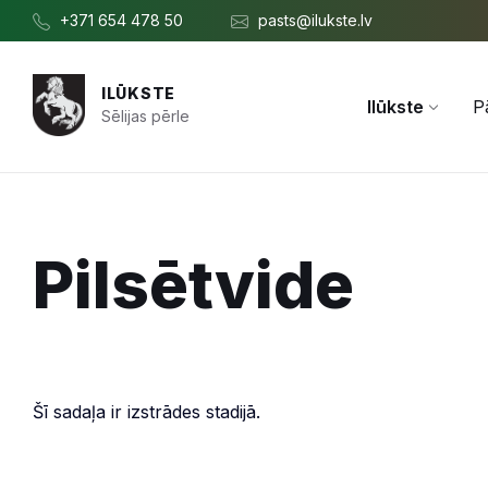
Pāriet
Skip
Skip
+371 654 478 50
pasts@ilukste.lv
uz
to
to
saturu
main
footer
navigation
ILŪKSTE
Ilūkste
P
Sēlijas pērle
Pilsētvide
Šī sadaļa ir izstrādes stadijā.