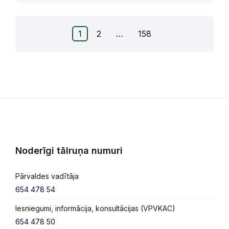
Ziņu
1
2
…
158
numerācija
pēc
lappusēm
Noderīgi tālruņa numuri
Pārvaldes vadītāja
654 478 54
Iesniegumi, informācija, konsultācijas (VPVKAC)
654 478 50