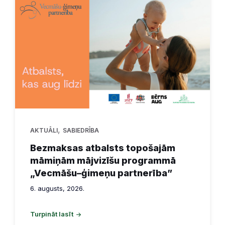
,
AKTUĀLI
SABIEDRĪBA
Bezmaksas atbalsts topošajām
māmiņām mājvizīšu programmā
„Vecmāšu–ģimeņu partnerība”
6. augusts, 2026.
Turpināt lasīt