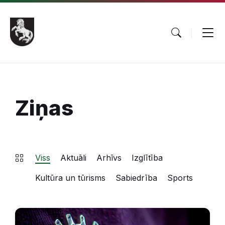
Pāriet
Skip
Skip
uz
to
to
saturu
main
footer
navigation
Ziņas
Viss
Aktuāli
Arhīvs
Izglītība
Kultūra un tūrisms
Sabiedrība
Sports