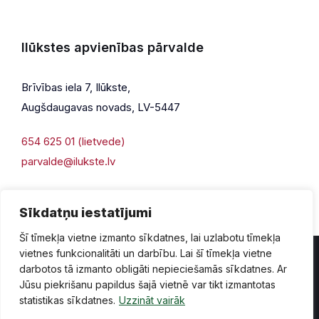
Ilūkstes apvienības pārvalde
Brīvības iela 7, Ilūkste,
Augšdaugavas novads, LV-5447
654 625 01 (lietvede)
parvalde@ilukste.lv
Sīkdatņu iestatījumi
Šī tīmekļa vietne izmanto sīkdatnes, lai uzlabotu tīmekļa
vietnes funkcionalitāti un darbību. Lai šī tīmekļa vietne
darbotos tā izmanto obligāti nepieciešamās sīkdatnes. Ar
Jūsu piekrišanu papildus šajā vietnē var tikt izmantotas
Privātuma politika
Piekļūstamība
Lapas karte
statistikas sīkdatnes.
Uzzināt vairāk
Vecā mājaslapas versija