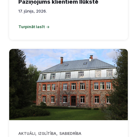
Paziņojums klientiem Ilūkstē
17. jūnijs, 2026.
Turpināt lasīt
,
,
AKTUĀLI
IZGLĪTĪBA
SABIEDRĪBA