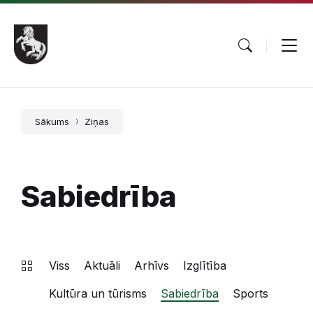
Pāriet
Skip
Skip
uz
to
to
saturu
main
footer
navigation
Sākums
Ziņas
Sabiedrība
Viss
Aktuāli
Arhīvs
Izglītība
Kultūra un tūrisms
Sabiedrība
Sports