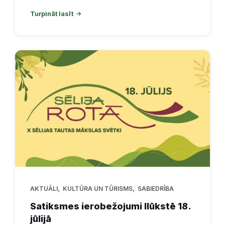
Turpināt lasīt
,
,
AKTUĀLI
KULTŪRA UN TŪRISMS
SABIEDRĪBA
Satiksmes ierobežojumi Ilūkstē 18.
jūlijā