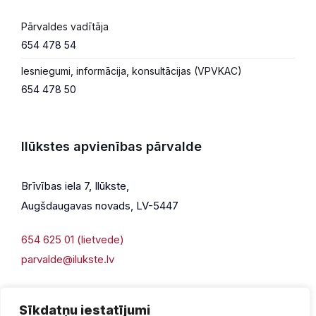
Pārvaldes vadītāja
654 478 54
Iesniegumi, informācija, konsultācijas (VPVKAC)
654 478 50
Ilūkstes apvienības pārvalde
Brīvības iela 7, Ilūkste,
Augšdaugavas novads, LV-5447
654 625 01 (lietvede)
parvalde@ilukste.lv
Sīkdatņu iestatījumi