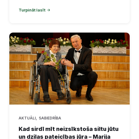
Turpināt lasīt
,
AKTUĀLI
SABIEDRĪBA
Kad sirdī mīt neizsīkstoša siltu jūtu
un dziļas pateicības jūra – Marija