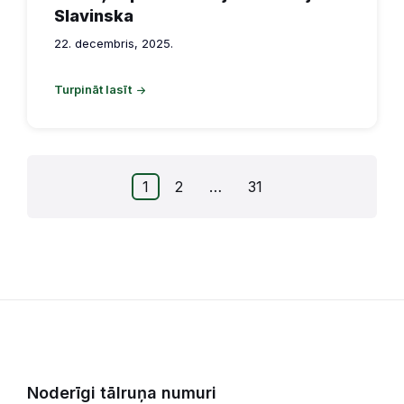
Slavinska
22. decembris, 2025.
Turpināt lasīt
Ziņu
1
2
…
31
numerācija
pēc
lappusēm
Noderīgi tālruņa numuri