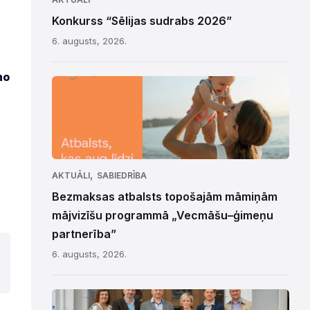
Konkurss “Sēlijas sudrabs 2026”
6. augusts, 2026.
no
,
AKTUĀLI
SABIEDRĪBA
Bezmaksas atbalsts topošajām māmiņām
mājvizīšu programmā „Vecmāšu–ģimeņu
partnerība”
6. augusts, 2026.