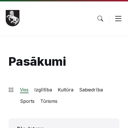
Pāriet
Skip
Skip
uz
to
to
saturu
main
footer
navigation
Pasākumi
Viss
Izglītība
Kultūra
Sabiedrība
Sports
Tūrisms