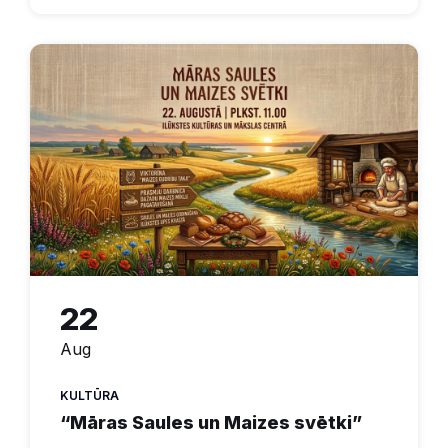
22
Aug
KULTŪRA
“Māras Saules un Maizes svētki”