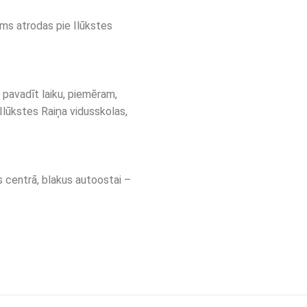
ums atrodas pie Ilūkstes
 pavadīt laiku, piemēram,
 Ilūkstes Raiņa vidusskolas,
s centrā, blakus autoostai –