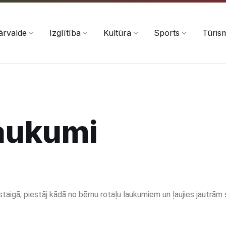
ārvalde
Izglītība
Kultūra
Sports
Tūris
laukumi
taigā, piestāj kādā no bērnu rotaļu laukumiem un ļaujies jautrām