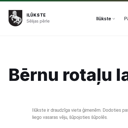
+371 654 478 50
pasts@ilukste.lv
ILŪKSTE
Ilūkste
P
Sēlijas pērle
Bērnu rotaļu 
Ilūkste ir draudzīga vieta ģimenēm. Dodoties pas
liego vasaras vēju, šūpojoties šūpolēs.