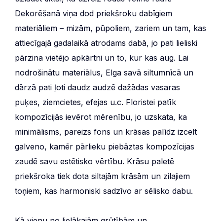
Dekorēšanā viņa dod priekšroku dabīgiem
materiāliem – mizām, pūpoliem, zariem un tam, kas
attiecīgajā gadalaikā atrodams dabā, jo pati lieliski
pārzina vietējo apkārtni un to, kur kas aug. Lai
nodrošinātu materiālus, Elga savā siltumnīcā un
dārzā pati ļoti daudz audzē dažādas vasaras
puķes, ziemcietes, efejas u.c. Floristei patīk
kompozīcijās ievērot mērenību, jo uzskata, ka
minimālisms, pareizs fons un krāsas palīdz izcelt
galveno, kamēr pārlieku piebāztas kompozīcijas
zaudē savu estētisko vērtību. Krāsu paletē
priekšroka tiek dota siltajām krāsām un zilajiem
toņiem, kas harmoniski sadzīvo ar sēlisko dabu.
Kā vienu no lielākajām grūtībām un