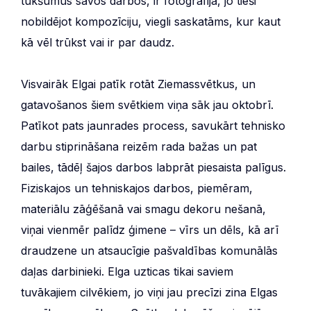
tukšumus savos darbos, ir fotogrāfija, jo tieši
nobildējot kompozīciju, viegli saskatāms, kur kaut
kā vēl trūkst vai ir par daudz.
Visvairāk Elgai patīk rotāt Ziemassvētkus, un
gatavošanos šiem svētkiem viņa sāk jau oktobrī.
Patīkot pats jaunrades process, savukārt tehnisko
darbu stiprināšana reizēm rada bažas un pat
bailes, tādēļ šajos darbos labprāt piesaista palīgus.
Fiziskajos un tehniskajos darbos, piemēram,
materiālu zāģēšanā vai smagu dekoru nešanā,
viņai vienmēr palīdz ģimene – vīrs un dēls, kā arī
draudzene un atsaucīgie pašvaldības komunālās
daļas darbinieki. Elga uzticas tikai saviem
tuvākajiem cilvēkiem, jo viņi jau precīzi zina Elgas