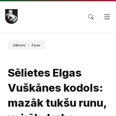
Pāriet
Skip
Skip
uz
to
to
saturu
main
footer
navigation
Sākums
Ziņas
Sēlietes Elgas
Vuškānes kodols:
mazāk tukšu runu,