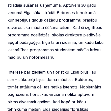
strādāja šūšanas uzņēmumā. Aptuveni 30 gadu
vecumā Elga sāka strādāt Bebrenes tehnikumā,
kur septiņus gadus dažādu programmu prasību
ietvaros tika mācīta šūšana citiem. Kad šī izglītības
programma noslēdzās, skolas direktore piedāvāja
apgūt pedagoģiju. Elga tā arī izdarīja, un kādu laiku
viesmīlības programmas studentiem mācīja krāsu
mācību un noformēšanu.
Interese par ziediem un floristiku Elgai bijusi jau
sen – sākotnēji bijusi doma mācīties Bulduros,
tomēr attāluma dēļ tas netika īstenots. Nopietnāks
pagrieziens floristikas virzienā notika aptuveni
pirms divdesmit gadiem, kad kopā ar kādu
tehnikuma meiteni Elga piedalījās floristikas