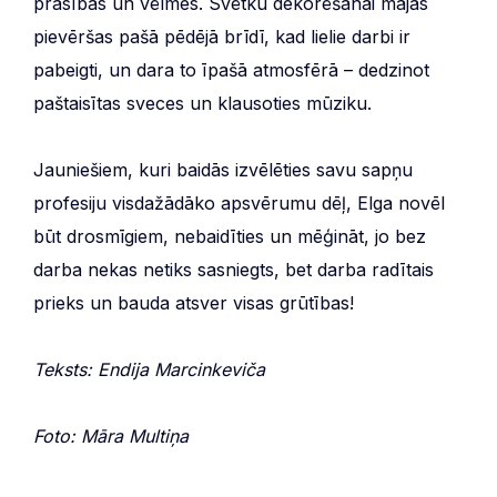
prasības un vēlmes. Svētku dekorēšanai mājās
pievēršas pašā pēdējā brīdī, kad lielie darbi ir
pabeigti, un dara to īpašā atmosfērā – dedzinot
paštaisītas sveces un klausoties mūziku.
Jauniešiem, kuri baidās izvēlēties savu sapņu
profesiju visdažādāko apsvērumu dēļ, Elga novēl
būt drosmīgiem, nebaidīties un mēģināt, jo bez
darba nekas netiks sasniegts, bet darba radītais
prieks un bauda atsver visas grūtības!
Teksts: Endija Marcinkeviča
Foto: Māra Multiņa