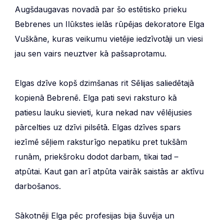
Augšdaugavas novadā par šo estētisko prieku
Bebrenes un Ilūkstes ielās rūpējas dekoratore Elga
Vuškāne, kuras veikumu vietējie iedzīvotāji un viesi
jau sen vairs neuztver kā pašsaprotamu.
Elgas dzīve kopš dzimšanas rit Sēlijas saliedētajā
kopienā Bebrenē. Elga pati sevi raksturo kā
patiesu lauku sievieti, kura nekad nav vēlējusies
pārcelties uz dzīvi pilsētā. Elgas dzīves spars
iezīmē sēļiem raksturīgo nepatiku pret tukšām
runām, priekšroku dodot darbam, tikai tad –
atpūtai. Kaut gan arī atpūta vairāk saistās ar aktīvu
darbošanos.
Sākotnēji Elga pēc profesijas bija šuvēja un