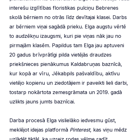
interešu izglītības floristikas pulciņu Bebrenes
skolā bērniem no otrās līdz devītajai klasei. Darbs
ar bērniem viņai sagādā prieku. Elga augstu vērtē
to audzēkņu izaugsmi, kuri pie viņas nāk jau no
pirmajām klasēm. Papildus tam Elga jau aptuveni
20 gadus brīvprātīgi pilda vietējās draudzes
priekšnieces pienākumus Kaldabruņas baznīcā,
kur kopā ar vīru, Jēkabpils pašvaldību, aktīvu
vietējo kopienu un ziedotājiem ir paveikti lieli darbi,
tostarp nokārtota zemesgrāmata un 2019. gadā
uzlikts jauns jumts baznīcai.
Darba procesā Elga vislielāko iedvesmu gūst,
meklējot idejas platformā
Pinterest
, kas viņu mēdz
uzlādēt tiktāl, ka uzreiz rodas vēlme radīt.