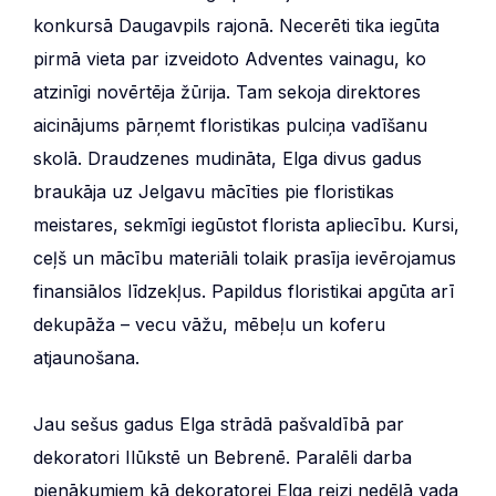
konkursā Daugavpils rajonā. Necerēti tika iegūta
pirmā vieta par izveidoto Adventes vainagu, ko
atzinīgi novērtēja žūrija. Tam sekoja direktores
aicinājums pārņemt floristikas pulciņa vadīšanu
skolā. Draudzenes mudināta, Elga divus gadus
braukāja uz Jelgavu mācīties pie floristikas
meistares, sekmīgi iegūstot florista apliecību. Kursi,
ceļš un mācību materiāli tolaik prasīja ievērojamus
finansiālos līdzekļus. Papildus floristikai apgūta arī
dekupāža – vecu vāžu, mēbeļu un koferu
atjaunošana.
Jau sešus gadus Elga strādā pašvaldībā par
dekoratori Ilūkstē un Bebrenē. Paralēli darba
pienākumiem kā dekoratorei Elga reizi nedēļā vada