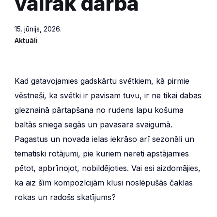
vairāk darba
15. jūnijs, 2026.
Aktuāli
Kad gatavojamies gadskārtu svētkiem, kā pirmie
vēstneši, ka svētki ir pavisam tuvu, ir ne tikai dabas
gleznainā pārtapšana no rudens lapu košuma
baltās sniega segās un pavasara svaigumā.
Pagastus un novada ielas iekrāso arī sezonāli un
tematiski rotājumi, pie kuriem nereti apstājamies
pētot, apbrīnojot, nobildējoties. Vai esi aizdomājies,
ka aiz šīm kompozīcijām klusi noslēpušās čaklas
rokas un radošs skatījums?