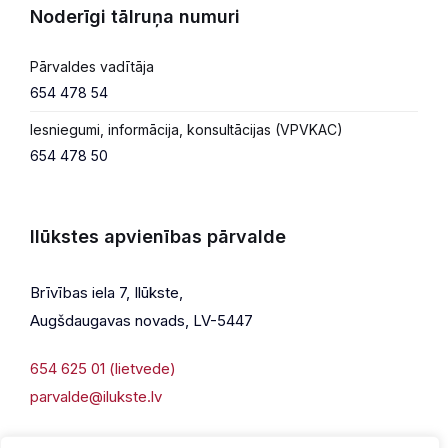
Noderīgi tālruņa numuri
Pārvaldes vadītāja
654 478 54
Iesniegumi, informācija, konsultācijas (VPVKAC)
654 478 50
Ilūkstes apvienības pārvalde
Brīvības iela 7, Ilūkste,
Augšdaugavas novads, LV-5447
654 625 01 (lietvede)
parvalde@ilukste.lv