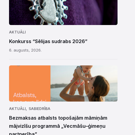
AKTUĀLI
Konkurss “Sēlijas sudrabs 2026”
6. augusts, 2026.
,
AKTUĀLI
SABIEDRĪBA
Bezmaksas atbalsts topošajām māmiņām
mājvizīšu programmā „Vecmāšu–ģimeņu
partnerība”