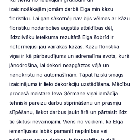
izaicinošākajām jomām darbā Elga min kāzu
floristiku. Lai gan sākotnēji nav bijis vēlmes ar kāzu
floristiku nodarboties augstās atbildības dēļ,
līdzcilvēku ieteikuma rezultātā Elga šobrīd ir
noformējusi jau vairākas kāzas. Kāzu floristika
viņai ir kā pārbaudījums un adrenalīna avots, kurā
jānodrošina, lai dekori neapgāztos vējā un
nenokristu no automašīnām. Tāpat fiziski smags
izaicinājums ir lielo dekorāciju uzstādīšana. Mācību
procesā meistare Ieva Ģērmane viņai iemācīja
tehniski pareizu darbu stiprināšanu un prasmju
slīpēšanu, liekot darbus jaukt ārā un pārtaisīt līdz
tie šķituši nevainojami. Viens no veidiem, kā Elga
iemanījusies labāk pamanīt nepilnības vai