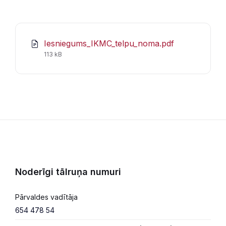
Iesniegums_IKMC_telpu_noma.pdf
File
113 kB
size:
Noderīgi tālruņa numuri
Pārvaldes vadītāja
654 478 54