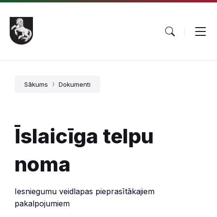
Pāriet
Skip
Skip
uz
to
to
saturu
main
footer
navigation
Sākums
Dokumenti
Īslaicīga telpu
noma
Iesniegumu veidlapas pieprasītākajiem
pakalpojumiem