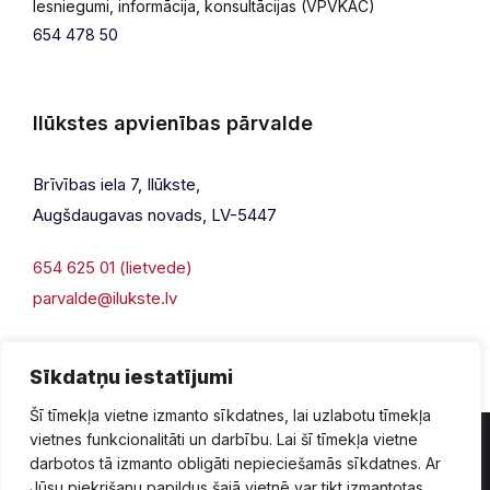
Iesniegumi, informācija, konsultācijas (VPVKAC)
654 478 50
Ilūkstes apvienības pārvalde
Brīvības iela 7, Ilūkste,
Augšdaugavas novads, LV-5447
654 625 01 (lietvede)
parvalde@ilukste.lv
Sīkdatņu iestatījumi
Šī tīmekļa vietne izmanto sīkdatnes, lai uzlabotu tīmekļa
vietnes funkcionalitāti un darbību. Lai šī tīmekļa vietne
darbotos tā izmanto obligāti nepieciešamās sīkdatnes. Ar
Jūsu piekrišanu papildus šajā vietnē var tikt izmantotas