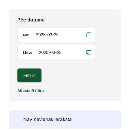
Pēc datuma
No:
Līdz:
Filtrēt
Atiestatīt filtru
Nav nevienas ieraksta