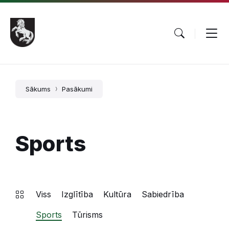
Pāriet
Skip
Skip
uz
to
to
saturu
main
footer
navigation
Sākums
Pasākumi
Sports
Viss
Izglītība
Kultūra
Sabiedrība
Sports
Tūrisms