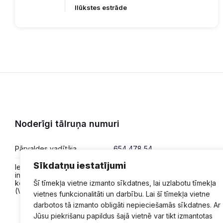
Ilūkstes estrāde
Noderīgi tālruņa numuri
Pārvaldes vadītāja
654 478 54
Sīkdatņu iestatījumi
Iesniegumi,
654 478 50
informācija,
konsultācijas
Šī tīmekļa vietne izmanto sīkdatnes, lai uzlabotu tīmekļa
(VPVKAC)
vietnes funkcionalitāti un darbību. Lai šī tīmekļa vietne
darbotos tā izmanto obligāti nepieciešamās sīkdatnes. Ar
Jūsu piekrišanu papildus šajā vietnē var tikt izmantotas