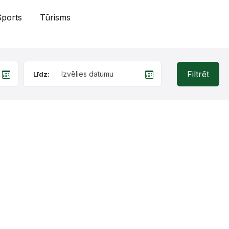
Sports
Tūrisms
Filtrēt
Līdz: