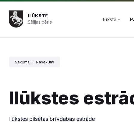
Pāriet
Skip
Skip
+371 654 478 50
pasts@ilukste.lv
uz
to
to
saturu
main
footer
ILŪKSTE
navigation
Ilūkste
P
Sēlijas pērle
Sākums
Pasākumi
Ilūkstes estrā
Ilūkstes pilsētas brīvdabas estrāde