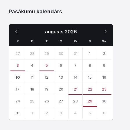
Pasākumu kalendārs
Iepriekšējais
Nākamais
augusts
2026
Mēnesis
Mēnesis
P
O
T
C
Pi
S
Sv
Skip
calendar
27
28
29
30
31
1
2
days
3
4
5
6
7
8
9
10
11
12
13
14
15
16
17
18
19
20
21
22
23
24
25
26
27
28
29
30
31
1
2
3
4
5
6
Atgriezties
uz