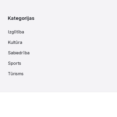
kalendārajām
dienām
Kategorijas
Izglītība
Kultūra
Sabiedrība
Sports
Tūrisms