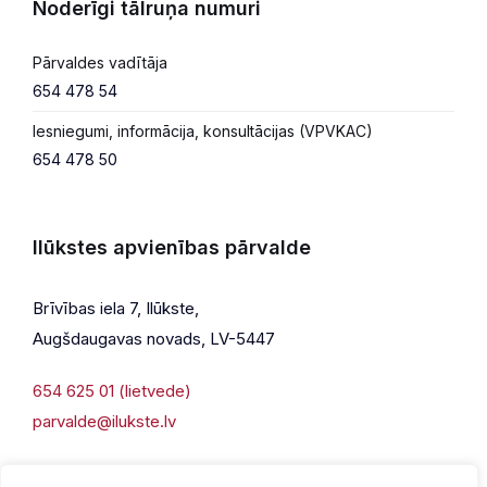
Noderīgi tālruņa numuri
Pārvaldes vadītāja
654 478 54
Iesniegumi, informācija, konsultācijas (VPVKAC)
654 478 50
Ilūkstes apvienības pārvalde
Brīvības iela 7, Ilūkste,
Augšdaugavas novads, LV-5447
654 625 01 (lietvede)
parvalde@ilukste.lv