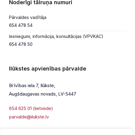
Noderīgi tālruņa numuri
Pārvaldes vadītāja
654 478 54
Iesniegumi, informācija, konsultācijas (VPVKAC)
654 478 50
Ilūkstes apvienības pārvalde
Brīvības iela 7, Ilūkste,
Augšdaugavas novads, LV-5447
654 625 01 (lietvede)
parvalde@ilukste.lv