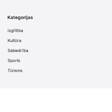
kalendārajām
dienām
Kategorijas
Izglītība
Kultūra
Sabiedrība
Sports
Tūrisms