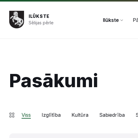
Pāriet
Skip
Skip
+371 654 478 50
pasts@ilukste.lv
uz
to
to
saturu
main
footer
ILŪKSTE
navigation
Ilūkste
Pā
Sēlijas pērle
Pasākumi
Viss
Izglītība
Kultūra
Sabiedrība