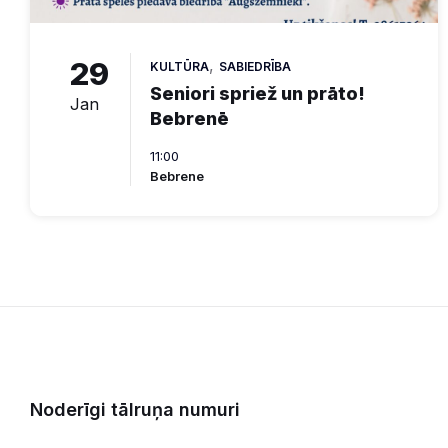
29
,
KULTŪRA
SABIEDRĪBA
Seniori spriež un prāto!
Jan
Bebrenē
11:00
Bebrene
Noderīgi tālruņa numuri