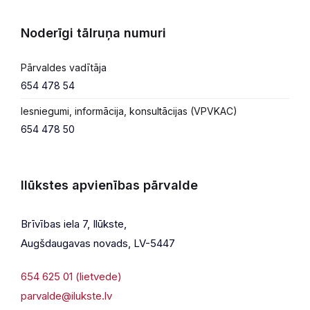
Noderīgi tālruņa numuri
Pārvaldes vadītāja
654 478 54
Iesniegumi, informācija, konsultācijas (VPVKAC)
654 478 50
Ilūkstes apvienības pārvalde
Brīvības iela 7, Ilūkste,
Augšdaugavas novads, LV-5447
654 625 01 (lietvede)
parvalde@ilukste.lv