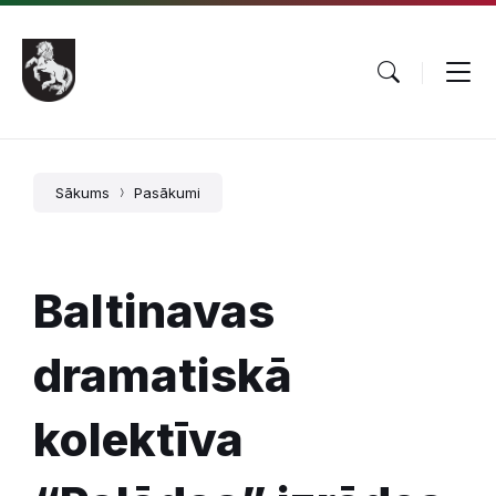
Pāriet
Skip
Skip
uz
to
to
saturu
main
footer
navigation
Sākums
Pasākumi
Baltinavas
dramatiskā
kolektīva