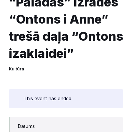
“Palādas” izrādes
“Ontons i Anne”
trešā daļa “Ontons
izaklaidei”
Kultūra
This event has ended.
Datums