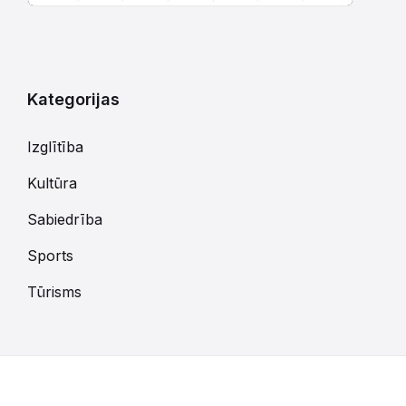
Atgriezties
uz
kalendārajām
dienām
Kategorijas
Izglītība
Kultūra
Sabiedrība
Sports
Tūrisms