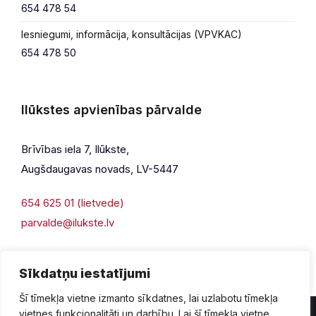
654 478 54
Iesniegumi, informācija, konsultācijas (VPVKAC)
654 478 50
Ilūkstes apvienības pārvalde
Brīvības iela 7, Ilūkste,
Augšdaugavas novads, LV-5447
654 625 01 (lietvede)
parvalde@ilukste.lv
Sīkdatņu iestatījumi
Šī tīmekļa vietne izmanto sīkdatnes, lai uzlabotu tīmekļa
vietnes funkcionalitāti un darbību. Lai šī tīmekļa vietne