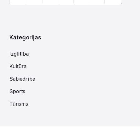
Atgriezties
uz
kalendārajām
dienām
Kategorijas
Izglītība
Kultūra
Sabiedrība
Sports
Tūrisms