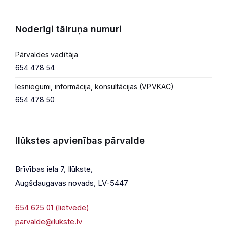
Noderīgi tālruņa numuri
Pārvaldes vadītāja
654 478 54
Iesniegumi, informācija, konsultācijas (VPVKAC)
654 478 50
Ilūkstes apvienības pārvalde
Brīvības iela 7, Ilūkste,
Augšdaugavas novads, LV-5447
654 625 01 (lietvede)
parvalde@ilukste.lv