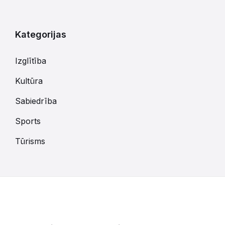
kalendārajām
dienām
Kategorijas
Izglītība
Kultūra
Sabiedrība
Sports
Tūrisms