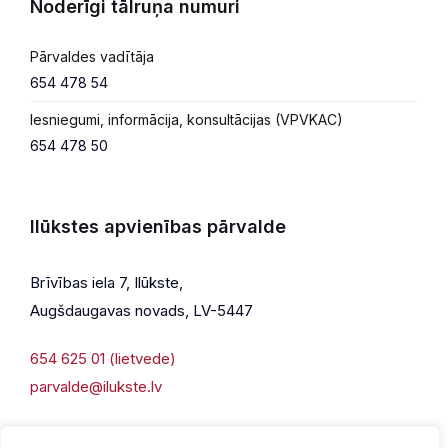
Noderīgi tālruņa numuri
Pārvaldes vadītāja
654 478 54
Iesniegumi, informācija, konsultācijas (VPVKAC)
654 478 50
Ilūkstes apvienības pārvalde
Brīvības iela 7, Ilūkste,
Augšdaugavas novads, LV-5447
654 625 01 (lietvede)
parvalde@ilukste.lv