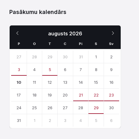
Pasākumu kalendārs
Iepriekšējais
Nākamais
augusts
2026
Mēnesis
Mēnesis
P
O
T
C
Pi
S
Sv
Skip
calendar
27
28
29
30
31
1
2
days
3
4
5
6
7
8
9
10
11
12
13
14
15
16
17
18
19
20
21
22
23
24
25
26
27
28
29
30
31
1
2
3
4
5
6
Atgriezties
uz