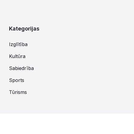
uz
kalendārajām
dienām
Kategorijas
Izglītība
Kultūra
Sabiedrība
Sports
Tūrisms