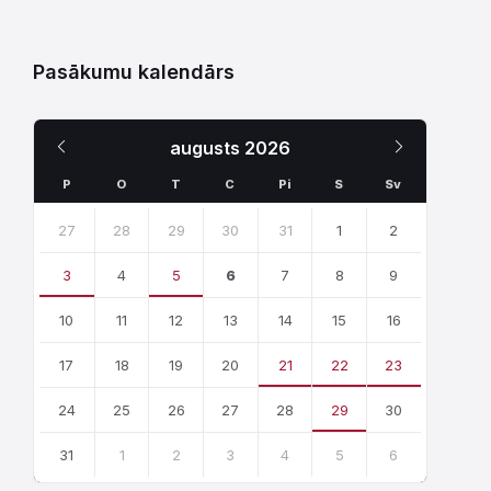
Pasākumu kalendārs
Iepriekšējais
Nākamais
augusts
2026
Mēnesis
Mēnesis
P
O
T
C
Pi
S
Sv
Skip
calendar
27
28
29
30
31
1
2
days
3
4
5
6
7
8
9
10
11
12
13
14
15
16
17
18
19
20
21
22
23
24
25
26
27
28
29
30
31
1
2
3
4
5
6
Atgriezties