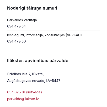
Noderīgi tālruņa numuri
Pārvaldes vadītāja
654 478 54
Iesniegumi, informācija, konsultācijas (VPVKAC)
654 478 50
Ilūkstes apvienības pārvalde
Brīvības iela 7, Ilūkste,
Augšdaugavas novads, LV-5447
654 625 01 (lietvede)
parvalde@ilukste.lv