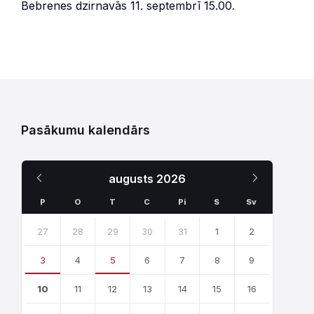
Bebrenes dzirnavās 11. septembrī 15.00.
Pasākumu kalendārs
Iepriekšējais
Nākamais
augusts
2026
Mēnesis
Mēnesis
P
O
T
C
Pi
S
Sv
Skip
calendar
27
28
29
30
31
1
2
days
3
4
5
6
7
8
9
10
11
12
13
14
15
16