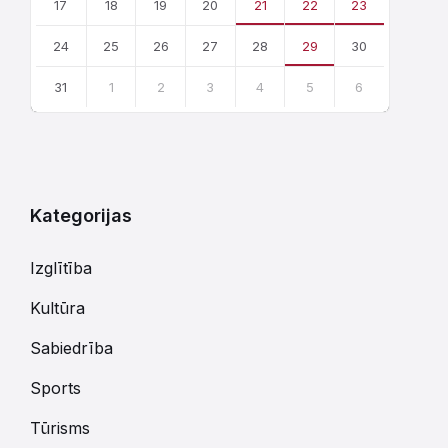
17
18
19
20
21
22
23
24
25
26
27
28
29
30
31
1
2
3
4
5
6
Atgriezties
uz
kalendārajām
dienām
Kategorijas
Izglītība
Kultūra
Sabiedrība
Sports
Tūrisms