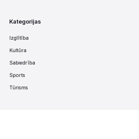
kalendārajām
dienām
Kategorijas
Izglītība
Kultūra
Sabiedrība
Sports
Tūrisms