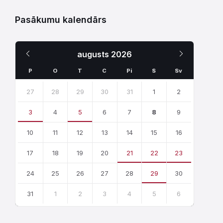
Pasākumu kalendārs
Iepriekšējais
Nākamais
augusts
2026
Mēnesis
Mēnesis
P
O
T
C
Pi
S
Sv
Skip
calendar
27
28
29
30
31
1
2
days
3
4
5
6
7
8
9
10
11
12
13
14
15
16
17
18
19
20
21
22
23
24
25
26
27
28
29
30
31
1
2
3
4
5
6
Atgriezties
uz