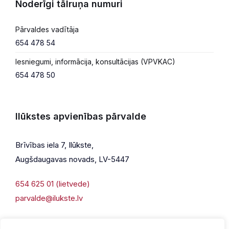
Noderīgi tālruņa numuri
Pārvaldes vadītāja
654 478 54
Iesniegumi, informācija, konsultācijas (VPVKAC)
654 478 50
Ilūkstes apvienības pārvalde
Brīvības iela 7, Ilūkste,
Augšdaugavas novads, LV-5447
654 625 01 (lietvede)
parvalde@ilukste.lv