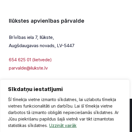
Ilūkstes apvienības pārvalde
Brīvības iela 7, Ilūkste,
Augšdaugavas novads, LV-5447
654 625 01 (lietvede)
parvalde@ilukste.lv
Sīkdatņu iestatījumi
Šī tīmekļa vietne izmanto sīkdatnes, lai uzlabotu tīmekļa
vietnes funkcionalitāti un darbību. Lai šī tīmekļa vietne
darbotos tā izmanto obligāti nepieciešamās sīkdatnes. Ar
Jūsu piekrišanu papildus šajā vietnē var tikt izmantotas
Privātuma politika
Piekļūstamība
Lapas karte
statistikas sīkdatnes.
Uzzināt vairāk
Vecā mājaslapas versija