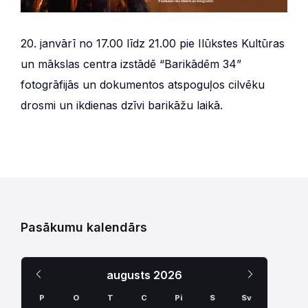
20. janvārī no 17.00 līdz 21.00 pie Ilūkstes Kultūras
un mākslas centra izstādē “Barikādēm 34”
fotogrāfijās un dokumentos atspoguļos cilvēku
drosmi un ikdienas dzīvi barikāžu laikā.
Pasākumu kalendārs
Iepriekšējais
Nākamais
augusts
2026
Mēnesis
Mēnesis
P
O
T
C
Pi
S
Sv