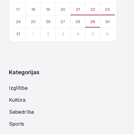
17
18
19
20
21
22
23
24
25
26
27
28
29
30
31
1
2
3
4
5
6
Atgriezties
uz
kalendārajām
dienām
Kategorijas
Izglītība
Kultūra
Sabiedrība
Sports