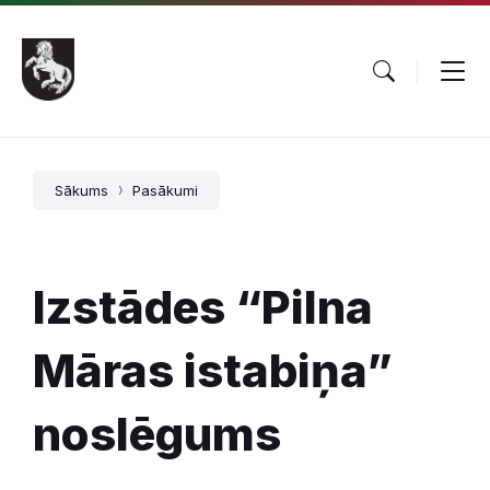
Pāriet
Skip
Skip
uz
to
to
saturu
main
footer
navigation
Sākums
Pasākumi
Izstādes “Pilna
Māras istabiņa”
noslēgums