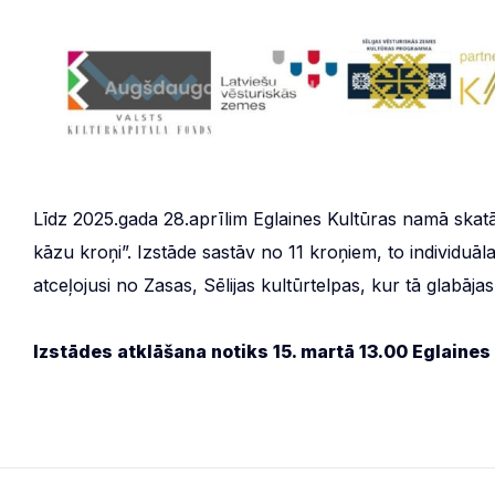
Līdz 2025.gada 28.aprīlim Eglaines Kultūras namā skatā
kāzu kroņi”. Izstāde sastāv no 11 kroņiem, to individuā
atceļojusi no Zasas, Sēlijas kultūrtelpas, kur tā glabājas
Izstādes atklāšana notiks 15. martā 13.00 Eglaines