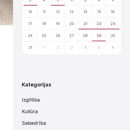
10
11
12
13
14
15
16
17
18
19
20
21
22
23
24
25
26
27
28
29
30
31
1
2
3
4
5
6
Atgriezties
uz
kalendārajām
dienām
Kategorijas
Izglītība
Kultūra
Sabiedrība