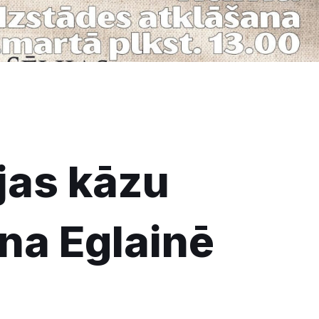
jas kāzu
ana Eglainē