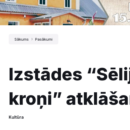
Sākums
Pasākumi
Izstādes “Sēli
kroņi” atklāš
Kultūra