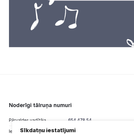
Noderīgi tālruņa numuri
Pārvaldes vadītāja
654 478 54
Sīkdatņu iestatījumi
Iesniegumi,
654 478 50