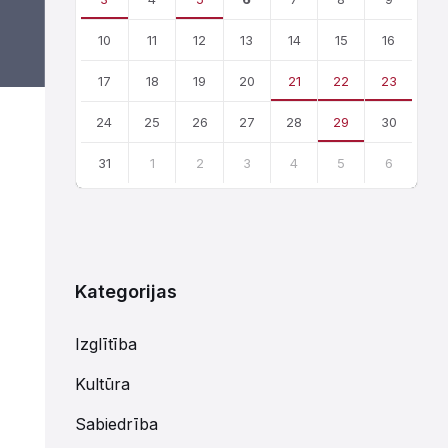
10
11
12
13
14
15
16
17
18
19
20
21
22
23
24
25
26
27
28
29
30
31
1
2
3
4
5
6
Atgriezties
uz
kalendārajām
dienām
Kategorijas
Izglītība
Kultūra
Sabiedrība